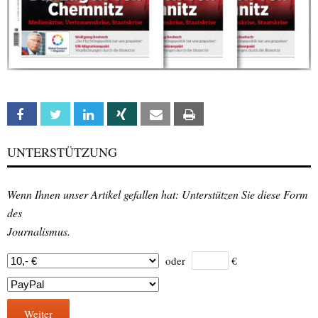
Facebook
Twitter
Linkedin
Xing
Email
Print
UNTERSTÜTZUNG
Wenn Ihnen unser Artikel gefallen hat: Unterstützen Sie diese Form
des
Journalismus.
oder
€
Weiter