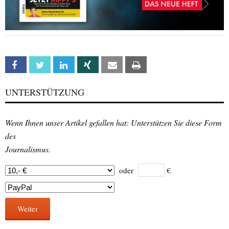
Facebook
Twitter
Linkedin
Xing
Email
Print
UNTERSTÜTZUNG
Wenn Ihnen unser Artikel gefallen hat: Unterstützen Sie diese Form
des
Journalismus.
oder
€
Weiter