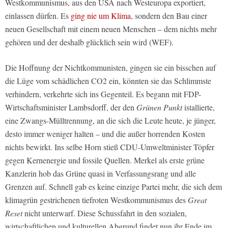
Westkommunismus, aus den USA nach Westeuropa exportiert,
einlassen dürfen. Es
ging nie um Klima
, sondern den Bau einer
neuen Gesellschaft mit einem neuen Menschen – dem nichts mehr
gehören und der deshalb glücklich sein wird (WEF).
Die Hoffnung der Nichtkommunisten, gingen sie ein bisschen auf
die Lüge vom schädlichen CO2 ein, könnten sie das Schlimmste
verhindern, verkehrte sich ins Gegenteil. Es begann mit FDP-
Wirtschaftsminister Lambsdorff, der den
Grünen Punkt
istallierte,
eine Zwangs-Mülltrennung, an die sich die Leute heute, je jünger,
desto immer weniger halten – und die außer horrenden Kosten
nichts bewirkt. Ins selbe Horn stieß CDU-Umweltminister Töpfer
gegen Kernenergie und fossile Quellen. Merkel als erste grüne
Kanzlerin hob das Grüne quasi in Verfassungsrang und alle
Grenzen auf. Schnell gab es keine einzige Partei mehr, die sich dem
klimagrün gestrichenen tiefroten Westkommunismus des
Great
Reset
nicht unterwarf. Diese Schussfahrt in den sozialen,
wirtschaftlichen und kulturellen Abgrund findet nun ihr Ende im