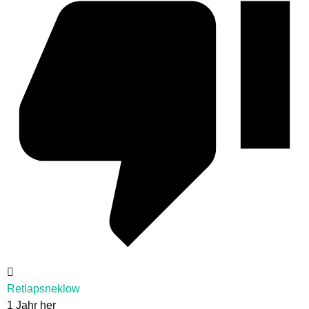
Retlapsneklow
1 Jahr her