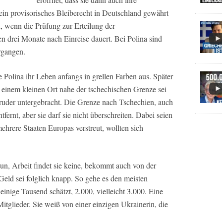
 ein provisorisches Bleiberecht in Deutschland gewährt
 wenn die Prüfung zur Erteilung der
ten drei Monate nach Einreise dauert. Bei Polina sind
rgangen.
e Polina ihr Leben anfangs in grellen Farben aus. Später
In einem kleinen Ort nahe der tschechischen Grenze sei
Bruder untergebracht. Die Grenze nach Tschechien, auch
fernt, aber sie darf sie nicht überschreiten. Dabei seien
ehrere Staaten Europas verstreut, wollten sich
u tun, Arbeit findet sie keine, bekommt auch von der
Geld sei folglich knapp. So gehe es den meisten
einige Tausend schätzt, 2.000, vielleicht 3.000. Eine
tglieder. Sie weiß von einer einzigen Ukrainerin, die