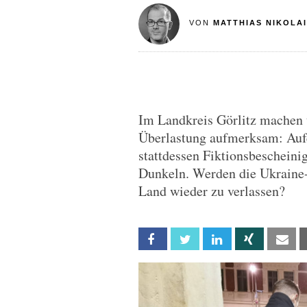
VON
MATTHIAS NIKOLAI
Im Landkreis Görlitz machen u
Überlastung aufmerksam: Aufen
stattdessen Fiktionsbeschein
Dunkeln. Werden die Ukraine-F
Land wieder zu verlassen?
Facebook
Twitter
Linkedin
Xing
Em