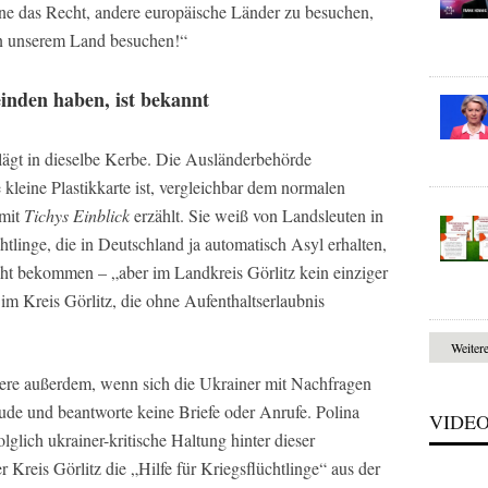
hne das Recht, andere europäische Länder zu besuchen,
n unserem Land besuchen!“
nden haben, ist bekannt
hlägt in dieselbe Kerbe. Die Ausländerbehörde
 kleine Plastikkarte ist, vergleichbar dem normalen
 mit
Tichys Einblick
erzählt. Sie weiß von Landsleuten in
htlinge, die in Deutschland ja automatisch Asyl erhalten,
icht bekommen – „aber im Landkreis Görlitz kein einziger
m Kreis Görlitz, die ohne Aufenthaltserlaubnis
Weiter
re außerdem, wenn sich die Ukrainer mit Nachfragen
äude und beantworte keine Briefe oder Anrufe. Polina
VIDE
olglich ukrainer-kritische Haltung hinter dieser
 Kreis Görlitz die „Hilfe für Kriegsflüchtlinge“ aus der