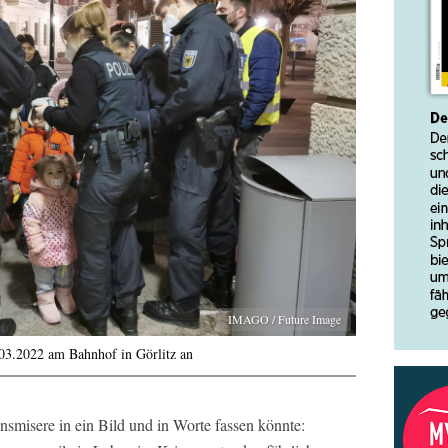
IMAGO / Future Image
03.2022 am Bahnhof in Görlitz an
ionsmisere in ein Bild und in Worte fassen könnte: