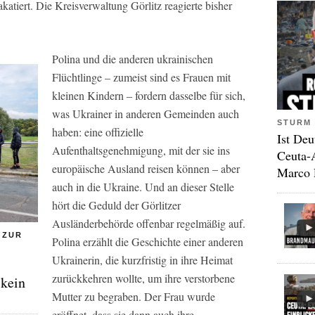
atiert. Die Kreisverwaltung Görlitz reagierte bisher
Polina und die anderen ukrainischen
Flüchtlinge – zumeist sind es Frauen mit
kleinen Kindern – fordern dasselbe für sich,
was Ukrainer in anderen Gemeinden auch
STURM 
haben: eine offizielle
Ist Deu
Aufenthaltsgenehmigung, mit der sie ins
Ceuta-
europäische Ausland reisen können – aber
Marco 
auch in die Ukraine. Und an dieser Stelle
hört die Geduld der Görlitzer
Ausländerbehörde offenbar regelmäßig auf.
 ZUR
Polina erzählt die Geschichte einer anderen
Ukrainerin, die kurzfristig in ihre Heimat
zurückkehren wollte, um ihre verstorbene
 kein
Mutter zu begraben. Der Frau wurde
eröffnet, dass sie dann auch ihre