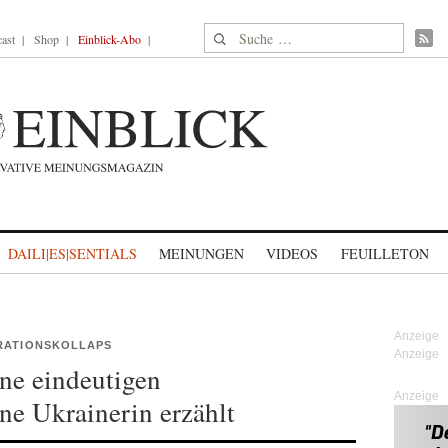
Suche nach:
ast
Shop
Einblick-Abo
DAILI|ES|SENTIALS
MEINUNGEN
VIDEOS
FEUILLETON
GRATIONSKOLLAPS
hne eindeutigen
Anzeige
ine Ukrainerin erzählt