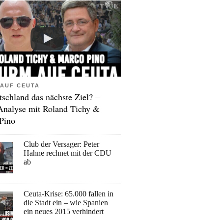
AUF CEUTA
tschland das nächste Ziel? –
Analyse mit Roland Tichy &
Pino
Club der Versager: Peter
Hahne rechnet mit der CDU
ab
Ceuta-Krise: 65.000 fallen in
die Stadt ein – wie Spanien
ein neues 2015 verhindert