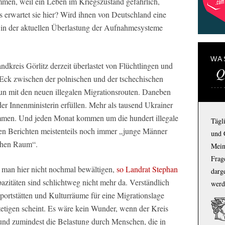
men, weil ein Leben im Kriegszustand gefährlich,
s erwartet sie hier? Wird ihnen von Deutschland eine
 in der aktuellen Überlastung der Aufnahmesysteme
WA
ndkreis Görlitz derzeit überlastet von Flüchtlingen und
Q
 Eck zwischen der polnischen und der tschechischen
 tun mit den neuen illegalen Migrationsrouten. Daneben
der Innenministerin erfüllen. Mehr als tausend Ukrainer
mmen. Und jeden Monat kommen um die hundert illegale
Tägl
len Berichten meistenteils noch immer „junge Männer
und 
chen Raum“.
Mein
Frage
man hier nicht nochmal bewältigen,
so Landrat Stephan
darg
azitäten sind schlichtweg nicht mehr da. Verständlich
werd
ortstätten und Kulturräume für eine Migrationslage
stetigen scheint. Es wäre kein Wunder, wenn der Kreis
und zumindest die Belastung durch Menschen, die in