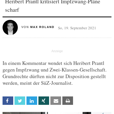
Heribert Prantl kritisiert Impfzwang-Pläne
scharf
So, 19. September 2021
VON
MAX ROLAND
In einem Kommentar wendet sich Heribert Prantl
gegen Impfzwang und Zwei-Klassen-Gesellschaft.
Grundrechte dürften nicht zur Disposition gestellt
werden, meint der SüZ-Journalist.
Facebook
Twitter
Linkedin
Xing
Email
Print