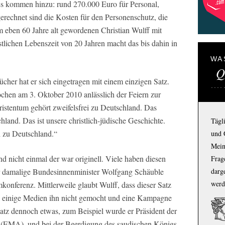
Es kommen hinzu: rund 270.000 Euro für Personal,
erechnet sind die Kosten für den Personenschutz, die
m eben 60 Jahre alt gewordenen Christian Wulff mit
stlichen Lebenszeit von 20 Jahren macht das bis dahin in
WA
Q
ücher hat er sich eingetragen mit einem einzigen Satz.
ochen am 3. Oktober 2010 anlässlich der Feiern zur
istentum gehört zweifelsfrei zu Deutschland. Das
hland. Das ist unsere christlich-jüdische Geschichte.
Tägl
h zu Deutschland.“
und 
Mein
Und nicht einmal der war originell. Viele haben diesen
Frage
darg
r damalige Bundesinnenminister Wolfgang Schäuble
werd
mkonferenz. Mittlerweile glaubt Wulff, dass dieser Satz
il einige Medien ihn nicht gemocht und eine Kampagne
Satz dennoch etwas, zum Beispiel wurde er Präsident der
 (EMA), und bei der Beerdigung des saudischen Königs