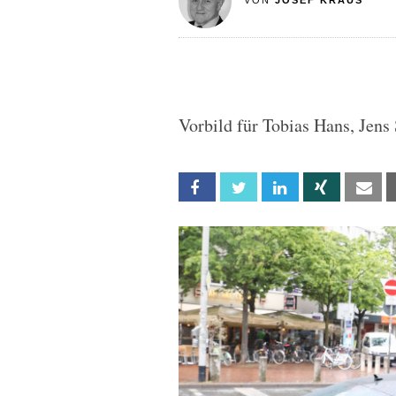
VON
JOSEF KRAUS
Vorbild für Tobias Hans, Jen
Facebook
Twitter
Linkedin
Xing
Em