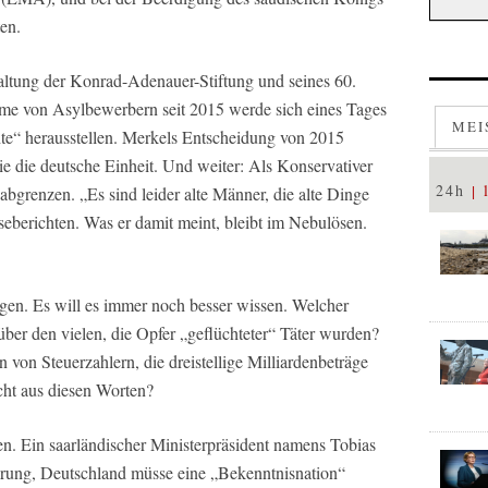
ten.
taltung der Konrad-Adenauer-Stiftung und seines 60.
hme von Asylbewerbern seit 2015 werde sich eines Tages
MEI
hte“ herausstellen. Merkels Entscheidung von 2015
e die deutsche Einheit. Und weiter: Als Konservativer
24h
bgrenzen. „Es sind leider alte Männer, die alte Dinge
sseberichten. Was er damit meint, bleibt im Nebulösen.
egen. Es will es immer noch besser wissen. Welcher
ber den vielen, die Opfer „geflüchteter“ Täter wurden?
von Steuerzahlern, die dreistellige Milliardenbeträge
icht aus diesen Worten?
en. Ein saarländischer Ministerpräsident namens Tobias
erung, Deutschland müsse eine „Bekenntnisnation“