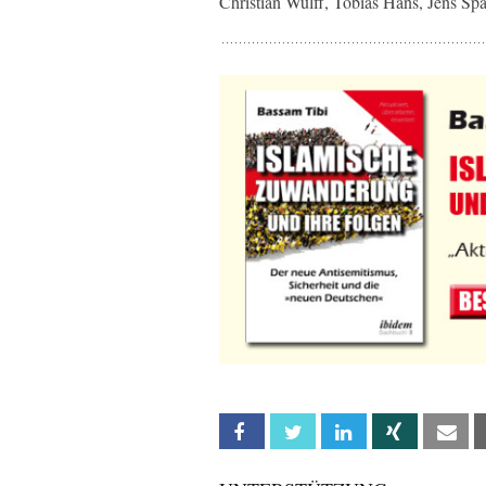
Christian Wulff, Tobias Hans, Jens Sp
Facebook
Twitter
Linkedin
Xing
Em