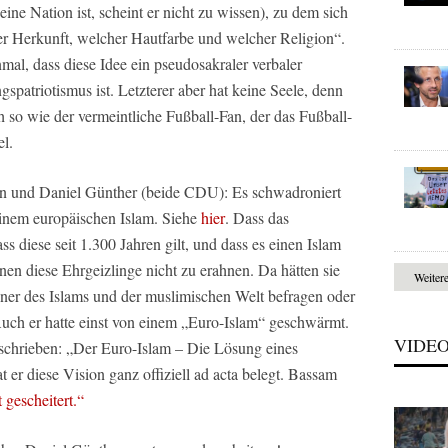
ine Nation ist, scheint er nicht zu wissen), zu dem sich
r Herkunft, welcher Hautfarbe und welcher Religion“.
mal, dass diese Idee ein pseudosakraler verbaler
spatriotismus ist. Letzterer aber hat keine Seele, denn
ch so wie der vermeintliche Fußball-Fan, der das Fußball-
el.
 und Daniel Günther (beide CDU): Es schwadroniert
einem europäischen Islam. Siehe
hier
. Dass das
ss diese seit 1.300 Jahren gilt, und dass es einen Islam
nen diese Ehrgeizlinge nicht zu erahnen. Da hätten sie
Weiter
nner des Islams und der muslimischen Welt befragen oder
Auch er hatte einst von einem „Euro-Islam“ geschwärmt.
VIDE
schrieben: „Der Euro-Islam – Die Lösung eines
at er diese Vision ganz offiziell ad acta belegt. Bassam
 gescheitert.“