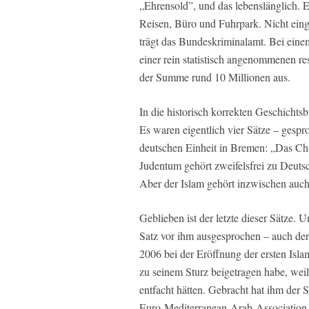
„Ehrensold”, und das lebenslänglich. 
Reisen, Büro und Fuhrpark. Nicht eing
trägt das Bundeskriminalamt. Bei eine
einer rein statistisch angenommenen re
der Summe rund 10 Millionen aus.
In die historisch korrekten Geschichtsb
Es waren eigentlich vier Sätze – gespr
deutschen Einheit in Bremen: „Das Chr
Judentum gehört zweifelsfrei zu Deutsc
Aber der Islam gehört inzwischen auc
Geblieben ist der letzte dieser Sätze. 
Satz vor ihm ausgesprochen – auch de
2006 bei der Eröffnung der ersten Isla
zu seinem Sturz beigetragen habe, we
entfacht hätten. Gebracht hat ihm der 
Euro-Mediterranean-Arab-Association