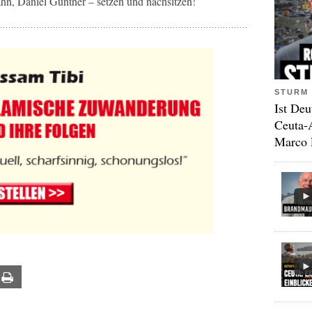
ahn, Daniel Günther – setzen und nachsitzen!
STURM 
Ist Deu
Ceuta-
Marco 
ail
Print