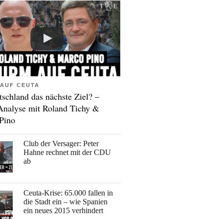
AUF CEUTA
tschland das nächste Ziel? –
Analyse mit Roland Tichy &
Pino
Club der Versager: Peter
Hahne rechnet mit der CDU
ab
Ceuta-Krise: 65.000 fallen in
die Stadt ein – wie Spanien
ein neues 2015 verhindert