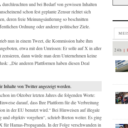
 durchleuchten und bei Bedarf von gewissen Inhalten
anscheinend schon fest geplante Zensur richtet sich
rmen, deren freie Meinungsäußerung so beschnitten
ffentlichen Ordnung oder anderer politischer Ziele.
MEI
rieb nun in einem Tweet, die Kommission habe ihm
geboten, etwa mit den Umrissen: Er solle auf X in aller
24h
eit zensieren, dann würde man dem Unternehmen keine
Musk: „Die anderen Plattformen haben diesen Deal
ir Inhalte von Twitter angezeigt werden.
schon im Oktober letzten Jahres die folgenden Worte:
nweise darauf, dass Ihre Plattform für die Verbreitung
ion in der EU benutzt wird.“ Bei Hinweisen auf illegale
tig und objektiv vorgehen“, schrieb Breton weiter. Es ging
X für Hamas-Propaganda. In der Folge verschwanden in