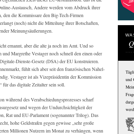
 Online-Austausch, Andere werden vom Abdruck ihrer
n, den die Kommissare den Big-Tech-Firmen
langt (noch) nicht die Mitteilung ihrer Botschaften,
hender Meinungsäußerungen.
WA
Q
cht ernannt, aber die alte ja noch im Amt. Und so
 und Margrethe Vestager noch schnell den einen oder
Digitale-Dienste-Gesetz (DSA) der EU konstruieren.
nnenmarkt, fühlt sich aber seit den französischen Nahel-
Tägl
dig. Vestager ist als Vizepräsidentin der Kommission
und 
für das digitale Zeitalter sein soll.
Mein
Frage
chon während des Verabschiedungsprozesses scharf
darg
ensurgesetz und wegen der Undurchsichtigkeit der
werd
n, Rat und EU-Parlament (sogenannter Trilog). Das
cht, hohe Geldstrafen gegen gewisse „sehr große
erten Millionen Nutzern im Monat zu verhängen, wenn