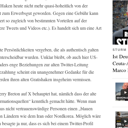
r Haken heute nicht mehr quasi-hoheitlich von der
ist zum Erwerbsgut geworden. Gegen eine Gebühr kann
tiert so zugleich von bestimmten Vorteilen auf der
ere Tweets und Videos etc.). Es handelt sich um eine Art
 Persönlichkeiten vergeben, die als authentisch galten
STURM 
Ist Deu
terscheidbar wurden. Unklar bleibt, ob auch hier US-
Ceuta-
nders enge Beziehungen zur alten Twitter-Leitung
Marco 
Bezahlung scheint ein unangenehmer Gedanke für die
erden ihren alten Gratishaken insgeheim vermissen.
ierry Breton auf X behauptet hat, nämlich dass der alte
ormationsquellen“ kenntlich gemacht hätte. Wenn man
chaus nicht vertrauenswürdige Personen einen „blauen
von Ländern wie dem Iran oder Nordkorea. Möglich wäre
esagte ja nur, dass es sich bei einem Twitter-Profil