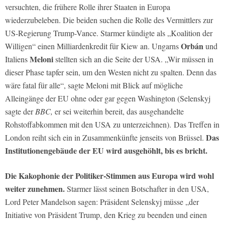
versuchten, die frühere Rolle ihrer Staaten in Europa
wiederzubeleben. Die beiden suchen die Rolle des Vermittlers zur
US-Regierung Trump-Vance. Starmer kündigte als „Koalition der
Orbán
Willigen“ einen Milliardenkredit für Kiew an. Ungarns
und
Meloni
Italiens
stellten sich an die Seite der USA. „Wir müssen in
dieser Phase tapfer sein, um den Westen nicht zu spalten. Denn das
wäre fatal für alle“, sagte Meloni mit Blick auf mögliche
Alleingänge der EU ohne oder gar gegen Washington (Selenskyj
sagte der
BBC,
er sei weiterhin bereit, das ausgehandelte
Rohstoffabkommen mit den USA zu unterzeichnen). Das Treffen in
Das
London reiht sich ein in Zusammenkünfte jenseits von Brüssel.
Institutionengebäude der EU wird ausgehöhlt, bis es bricht.
Die Kakophonie der Politiker-Stimmen aus Europa wird wohl
weiter zunehmen.
Starmer lässt seinen Botschafter in den USA,
Lord Peter Mandelson sagen: Präsident Selenskyj müsse „der
Initiative von Präsident Trump, den Krieg zu beenden und einen