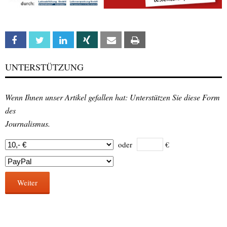
Facebook
Twitter
Linkedin
Xing
Email
Print
UNTERSTÜTZUNG
Wenn Ihnen unser Artikel gefallen hat: Unterstützen Sie diese Form
des
Journalismus.
oder
€
Weiter