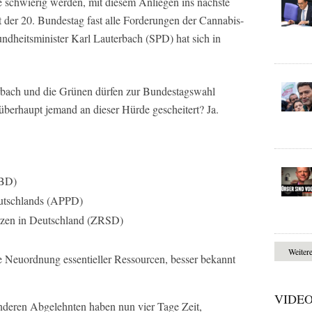
e schwierig werden, mit diesem Anliegen ins nächste
t der 20. Bundestag fast alle Forderungen der Cannabis-
undheitsminister Karl Lauterbach (SPD) hat sich in
rbach und die Grünen dürfen zur Bundestagswahl
nn überhaupt jemand an dieser Hürde gescheitert? Ja.
IBD)
eutschlands (APPD)
rzen in Deutschland (ZRSD)
Weiter
 Neuordnung essentieller Ressourcen, besser bekannt
VIDE
anderen Abgelehnten haben nun vier Tage Zeit,