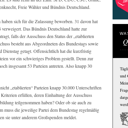
nknecht, Freie Wähler und Bündnis Deutschland.
 haben sich für die Zulassung beworben. 31 davon hat
4 verweigert. Das Bündnis Deutschland hatte zur
WA
tragt, falls der Ausschuss den Status der „etablierten
Q
sschuss besteht aus Abgeordneten des Bundestags sowie
Dienstag getagt. Offensichtlich hat die kurzfristig
eien vor ein schwieriges Problem gestellt. Denn zur
och insgesamt 53 Parteien antreten. Also knapp 30
Tägl
und 
Mein
icht „etablierten“ Parteien knapp 30.000 Unterschriften
Frage
riterien erfüllen, deren Einhaltung der Ausschuss
darg
ensbildung teilgenommen haben? Oder ob sie auch zu
werd
m muss die jeweilige Partei dem Bundestag regelmäßig
nen sie unter anderem Großspenden meldet.