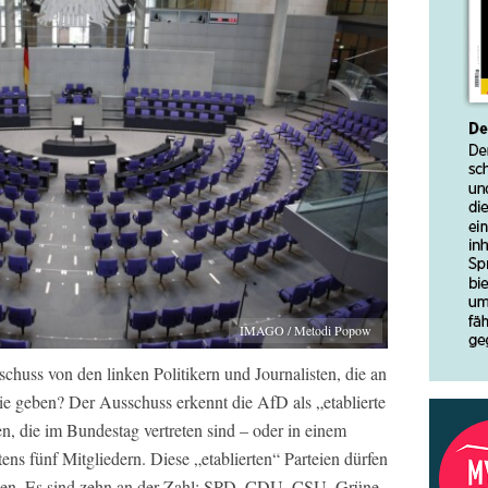
IMAGO / Metodi Popow
huss von den linken Politikern und Journalisten, die an
 geben? Der Ausschuss erkennt die AfD als „etablierte
ien, die im Bundestag vertreten sind – oder in einem
ens fünf Mitgliedern. Diese „etablierten“ Parteien dürfen
ten. Es sind zehn an der Zahl: SPD, CDU, CSU, Grüne,