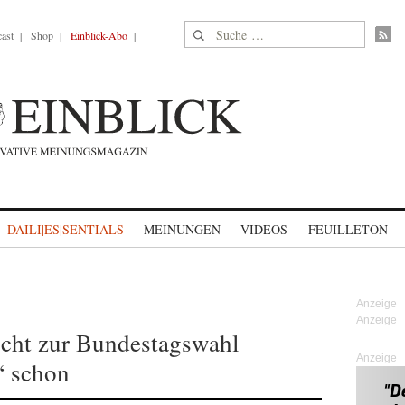
Suche nach:
ast
Shop
Einblick-Abo
DAILI|ES|SENTIALS
MEINUNGEN
VIDEOS
FEUILLETON
icht zur Bundestagswahl
Anzeige
“ schon