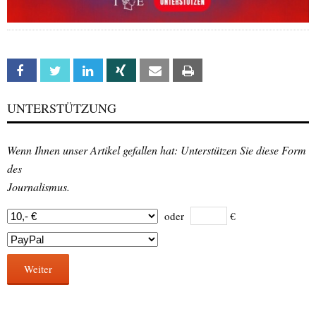
Facebook
Twitter
Linkedin
Xing
Email
Print
UNTERSTÜTZUNG
Wenn Ihnen unser Artikel gefallen hat: Unterstützen Sie diese Form
des
Journalismus.
oder
€
Weiter