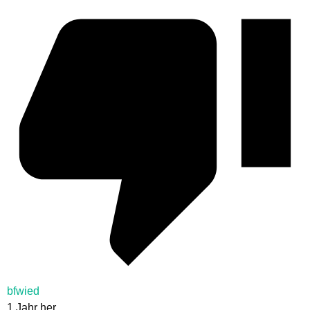
bfwied
1 Jahr her