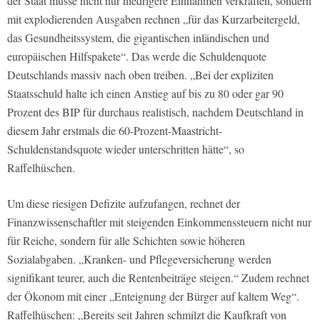
der Staat müsse nicht nur niedrigere Einnahmen verkraften, sondern
mit explodierenden Ausgaben rechnen „für das Kurzarbeitergeld,
das Gesundheitssystem, die gigantischen inländischen und
europäischen Hilfspakete“. Das werde die Schuldenquote
Deutschlands massiv nach oben treiben. „Bei der expliziten
Staatsschuld halte ich einen Anstieg auf bis zu 80 oder gar 90
Prozent des BIP für durchaus realistisch, nachdem Deutschland in
diesem Jahr erstmals die 60-Prozent-Maastricht-
Schuldenstandsquote wieder unterschritten hätte“, so
Raffelhüschen.
Um diese riesigen Defizite aufzufangen, rechnet der
Finanzwissenschaftler mit steigenden Einkommenssteuern nicht nur
für Reiche, sondern für alle Schichten sowie höheren
Sozialabgaben. „Kranken- und Pflegeversicherung werden
signifikant teurer, auch die Rentenbeiträge steigen.“ Zudem rechnet
der Ökonom mit einer „Enteignung der Bürger auf kaltem Weg“.
Raffelhüschen: „Bereits seit Jahren schmilzt die Kaufkraft von