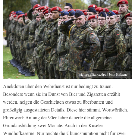
picture alliance/dpa | Jens Kalaene
Anekdoten über den Wehrdienst ist nur bedingt zu trauen.
Besonders wenn sie im Dunst von Bier und Zigaretten erzählt
werden, neigen die Geschichten etwas zu überbunten und
großzügig ausgestatteten Details. Diese hier stimmt. Wortwörtlich.
Ehrenwort: Anfang der 90er Jahre dauerte die allgemeine
Grundausbildung zwei Monate. Auch in der Kuseler
Windhofkaserne. Nur reichte die Übungsmunition nicht für zwei