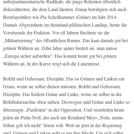
außerparlamentarische Radikale, die junge Rekruten öffentlich
diskreditierten, die dem Land dienten. Daran beteiligten sich auch
Berufspolitiker wie Pia Schellhammer (Grüne) im Jahr 2014.
Damals Abgeordnete im rheinland-pfälzischen Landtag, heute die
Vorsitzende der Fraktion. Vor elf Jahren fürchtete sie die
„Militarisierung“ des öffentlichen Raums. Das kam damals gut bei
grünen Wählern an. Zehn Jahre später fordert sie, man müsse
„Europa sicher aufstellen“. Das kommt heute gut bei grünen
Wählern an. In der Kurve zeigt sich die Linientreue.
Befehl und Gehorsam. Disziplin. Das ist Grünen und Linken ein
Graus, wenn sie selber dienen müssten. Befehl und Gehorsam.
Disziplin. Das fordern Grüne und Linke, wenn sie selber in der
Befehlshierarchie oben stehen. Deswegen sind Grüne und Linke so
überzeugte „Pazifisten“ in der Opposition. Und verurteilen heute
jeden als Putin-Troll, der auch nur Reinhard Meys „Nein, meine
Söhne geb ich nicht“ hören will. Weil sie jetzt in der Regierung
sind. Grünen und Linken geht es um ihre Macht. Um sich selbst.