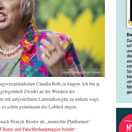
imago Images/Sven Simon
agsvizepräsidenten Claudia Roth zu klagen. Ich bin ja
gelegentlich Zweifel an der Weisheit der
ern mit aufgedrehtem Lautstärkeregler zu äußern wagt.
e so schön gemeinsam das Loblied singen.
 auch Henryk Broder als
„neurechte Plattformen“
f Hetze und Falschbehauptungen beruht
“.