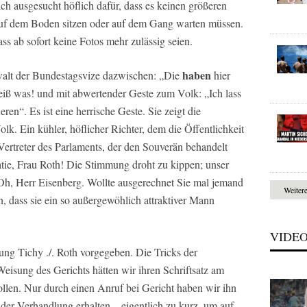
ich ausgesucht höflich dafür, dass es keinen größeren
 auf dem Boden sitzen oder auf dem Gang warten müssen.
ass ab sofort keine Fotos mehr zulässig seien.
haben
walt der Bundestagsvize dazwischen: „Die
hier
weiß was! und mit abwertender Geste zum Volk: „Ich lass
eren“. Es ist eine herrische Geste. Sie zeigt die
lk. Ein kühler, höflicher Richter, dem die Öffentlichkeit
Vertreter des Parlaments, der den Souverän behandelt
tie, Frau Roth! Die Stimmung droht zu kippen; unser
„Oh, Herr Eisenberg. Wollte ausgerechnet Sie mal jemand
Weiter
n, dass sie ein so außergewöhlich attraktiver Mann
VIDE
ung Tichy ./. Roth vorgegeben. Die Tricks der
eisung des Gerichts hätten wir ihren Schriftsatz am
ollen. Nur durch einen Anruf bei Gericht haben wir ihn
der Verhandlung erhalten – eigentlich zu kurz, um auf