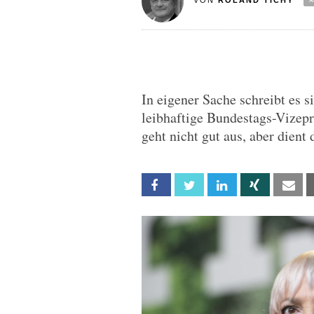
VON
ROLAND TICHY
In eigener Sache schreibt es s
leibhaftige Bundestags-Vizeprä
geht nicht gut aus, aber dient
Facebook
Twitter
Linkedin
Xing
Em