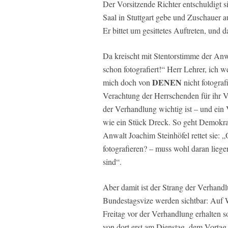
Der Vorsitzende Richter entschuldigt s
Saal in Stuttgart gebe und Zuschauer
Er bittet um gesittetes Auftreten, und d
Da kreischt mit Stentorstimme der An
schon fotografiert!“ Herr Lehrer, ich 
DENEN
mich doch von
nicht fotografi
Verachtung der Herrschenden für ihr Vo
der Verhandlung wichtig ist – und ein 
wie ein Stück Dreck. So geht Demokra
Anwalt Joachim Steinhöfel rettet sie: 
fotografieren? – muss wohl daran liege
sind“.
Aber damit ist der Strang der Verhandl
Bundestagsvize werden sichtbar: Auf W
Freitag vor der Verhandlung erhalten s
von dort erst am Dienstag, dem Vortag 