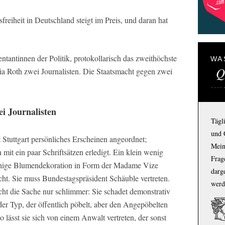
eiheit in Deutschland steigt im Preis, und daran hat
ntantinnen der Politik, protokollarisch das zweithöchste
WA
Q
ia Roth zwei Journalisten. Die Staatsmacht gegen zwei
i Journalisten
Tägl
und 
 Stuttgart persönliches Erscheinen angeordnet;
Mein
mit ein paar Schriftsätzen erledigt. Ein klein wenig
Frage
ächige Blumendekoration in Form der Madame Vize
darg
cht. Sie muss Bundestagspräsident Schäuble vertreten.
werd
macht die Sache nur schlimmer: Sie schadet demonstrativ
er Typ, der öffentlich pöbelt, aber den Angepöbelten
 lässt sie sich von einem Anwalt vertreten, der sonst