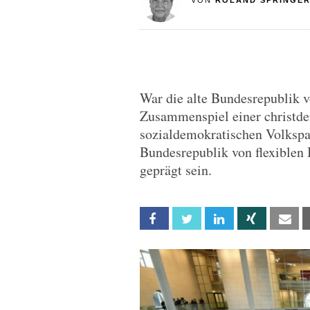
VON
ROLAND SPRINGE
War die alte Bundesrepublik v
Zusammenspiel einer christde
sozialdemokratischen Volkspar
Bundesrepublik von flexiblen 
geprägt sein.
Facebook
Twitter
Linkedin
Xing
Em