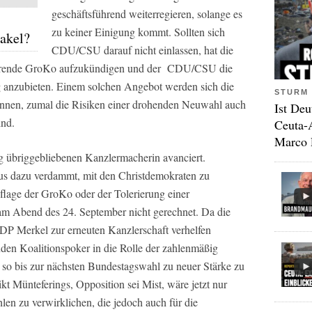
geschäftsführend weiterregieren, solange es
zu keiner Einigung kommt. Sollten sich
akel?
CDU/CSU darauf nicht einlassen, hat die
führende GroKo aufzukündigen und der CDU/CSU die
g anzubieten. Einem solchen Angebot werden sich die
STURM 
nnen, zumal die Risiken einer drohenden Neuwahl auch
Ist Deu
ind.
Ceuta-
Marco 
ig übriggebliebenen Kanzlermacherin avanciert.
-Aus dazu verdammt, mit den Christdemokraten zu
auflage der GroKo oder der Tolerierung einer
 am Abend des 24. September nicht gerechnet. Da die
P Merkel zur erneuten Kanzlerschaft verhelfen
den Koalitionspoker in die Rolle der zahlenmäßig
m so bis zur nächsten Bundestagswahl zu neuer Stärke zu
kt Münteferings, Opposition sei Mist, wäre jetzt nur
n zu verwirklichen, die jedoch auch für die