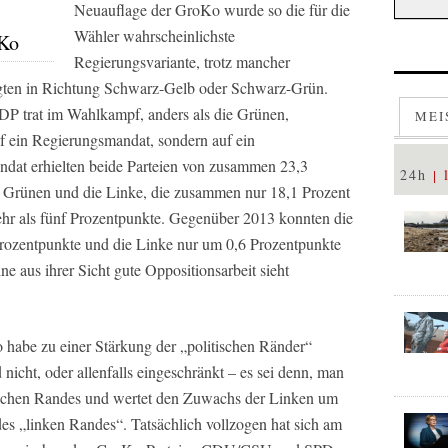
Neuauflage der GroKo wurde so die für die
Wähler wahrscheinlichste
fKo
Regierungsvariante, trotz mancher
igten in Richtung Schwarz-Gelb oder Schwarz-Grün.
DP trat im Wahlkampf, anders als die Grünen,
MEI
uf ein Regierungsmandat, sondern auf ein
ndat erhielten beide Parteien von zusammen 23,3
24h
die Grünen und die Linke, die zusammen nur 18,1 Prozent
ehr als fünf Prozentpunkte. Gegenüber 2013 konnten die
rozentpunkte und die Linke nur um 0,6 Prozentpunkte
e aus ihrer Sicht gute Oppositionsarbeit sieht
 habe zu einer Stärkung der „politischen Ränder“
nicht, oder allenfalls eingeschränkt – es sei denn, man
litischen Randes und wertet den Zuwachs der Linken um
es „linken Randes“. Tatsächlich vollzogen hat sich am