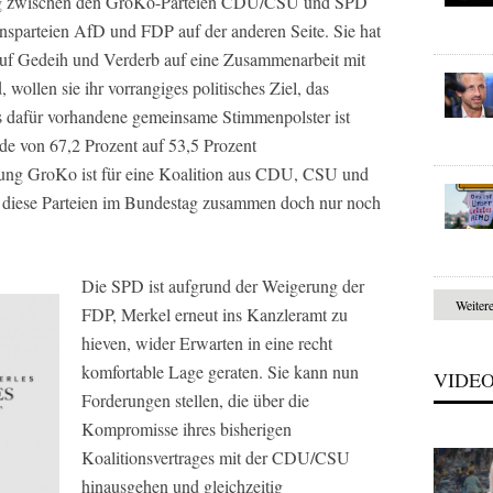
ung zwischen den GroKo-Parteien CDU/CSU und SPD
nsparteien AfD und FDP auf der anderen Seite. Sie hat
auf Gedeih und Verderb auf eine Zusammenarbeit mit
wollen sie ihr vorrangiges politisches Ziel, das
s dafür vorhandene gemeinsame Stimmenpolster ist
iode von 67,2 Prozent auf 53,5 Prozent
ng GroKo ist für eine Koalition aus CDU, CSU und
en diese Parteien im Bundestag zusammen doch nur noch
Die SPD ist aufgrund der Weigerung der
Weiter
FDP, Merkel erneut ins Kanzleramt zu
hieven, wider Erwarten in eine recht
komfortable Lage geraten. Sie kann nun
VIDE
Forderungen stellen, die über die
Kompromisse ihres bisherigen
Koalitionsvertrages mit der CDU/CSU
hinausgehen und gleichzeitig