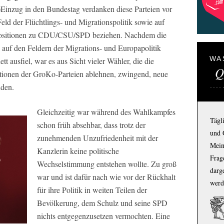
Einzug in den Bundestag verdanken diese Parteien vor
ld der Flüchtlings- und Migrationspolitik sowie auf
 Positionen zu CDU/CSU/SPD beziehen. Nachdem die
 auf den Feldern der Migrations- und Europapolitik
WA
 ausfiel, war es aus Sicht vieler Wähler, die die
Q
itionen der GroKo-Parteien ablehnen, zwingend, neue
nden.
Gleichzeitig war während des Wahlkampfes
Tägl
schon früh absehbar, dass trotz der
und 
zunehmenden Unzufriedenheit mit der
Mein
Kanzlerin keine politische
Frage
Wechselstimmung entstehen wollte. Zu groß
darg
war und ist dafür nach wie vor der Rückhalt
werd
für ihre Politik in weiten Teilen der
Bevölkerung, dem Schulz und seine SPD
nichts entgegenzusetzen vermochten. Eine