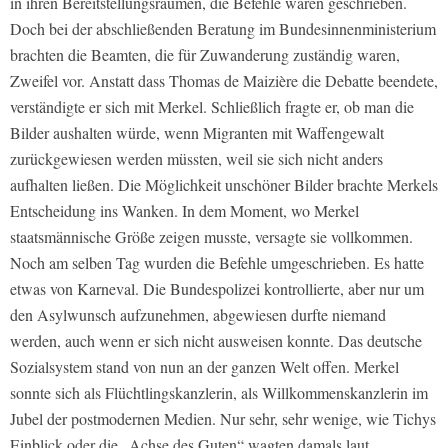
in ihren Bereitstellungsräumen, die Befehle waren geschrieben.
Doch bei der abschließenden Beratung im Bundesinnenministerium
brachten die Beamten, die für Zuwanderung zuständig waren,
Zweifel vor. Anstatt dass Thomas de Maizière die Debatte beendete,
verständigte er sich mit Merkel. Schließlich fragte er, ob man die
Bilder aushalten würde, wenn Migranten mit Waffengewalt
zurückgewiesen werden müssten, weil sie sich nicht anders
aufhalten ließen. Die Möglichkeit unschöner Bilder brachte Merkels
Entscheidung ins Wanken. In dem Moment, wo Merkel
staatsmännische Größe zeigen musste, versagte sie vollkommen.
Noch am selben Tag wurden die Befehle umgeschrieben. Es hatte
etwas von Karneval. Die Bundespolizei kontrollierte, aber nur um
den Asylwunsch aufzunehmen, abgewiesen durfte niemand
werden, auch wenn er sich nicht ausweisen konnte. Das deutsche
Sozialsystem stand von nun an der ganzen Welt offen. Merkel
sonnte sich als Flüchtlingskanzlerin, als Willkommenskanzlerin im
Jubel der postmodernen Medien. Nur sehr, sehr wenige, wie
Tichys
Einblick
oder die
„Achse des Guten“
wagten damals laut