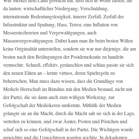
Was Merkel dem Land gebracht hat, lässt sich in Worte fassen, die
da lauten: wirtschaftlicher Niedergang, Verschuldung,
internationale Bedeutungslosigkeit, innerer Zerfall, Zerfall der
Infrastruktur und Spaltung, Hass, Terror, eine Inflation von
Messerstechereien und Vergewaltigungen, auch
Massenvergewaltigungen. Dabei kann man ihr beim besten Willen
keine Originalität unterstellen, sondern sie war nur diejenige, die am
besten nach den Bedingungen der Postdemokratie zu handeln
vermochte. Schnell, effektiv, geräuschlos und schlau passte sie sich
den neuen Eliten an – lernte virtuos, deren Spielregeln zu
beherrschen. Man muss dazu wissen, dass die Grundlage von
Merkels Herrschaft im Bündnis mit den Medien bestand, nicht mit
der Partei, die sie dann auch zum willigen Werkzeug, zur
Gefolgschaft der Mediokeren umformte. Mithilfe der Medien
gelangte sie an die Macht, durch die Macht sah sie sich in der Lage,
verteilen zu können, und zwar Ämter, Posten und Pöstchen und
schuf sich so eine Gefolgschaft in der Partei. Die Wichtigen wurde
unwichtig und die Unwichtigen wurden wichtig. In dekadenten