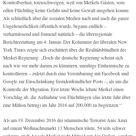
Kontrollverlust, totzuschweigen, weil von Merkels Gästen, vom
edlen Flüchtling keine Gefahr und keine Gewalt ausgehen konnte.
Als schließlich über die sozialen Medien nach und nach die ganze
Ungeheuerlichkeit öffentlich wurde, begann endlich –
verharmlosend und framend natürlich – die überregionale
Berichterstattung am 4. Januar. Der Kolumnist der liberalen New
York Times zeigte sich erschüttert über die Realitätsblindheit der
Merkel-Regierung: „Doch die deutsche Regierung scheint sich
nach wie vor mehr darum zu kümmern, unruhige Einheimische zu
kontrollieren – zuletzt durch eine Vereinbarung mit Facebook und
Google zur Einschränkung fremdenfeindlicher Posts –, als um die
Kontrolle der Migration. Erst letzte Woche lehnte Merkel einen
Vorschlag ab, die Aufnahme von Flüchtlingen (das letzte Jahr über
eine Million betrug) im Jahr 2016 auf 200.000 zu begrenzen.“
Als am 19. Dezember 2016 der islamistische Terrorist Anis Amri
auf einem Weihnachtsmarkt 13 Menschen tötete, 54 teils schwer
verletzte, trieb Angela Merkel nicht Mitleid mit den Opfern, sondern