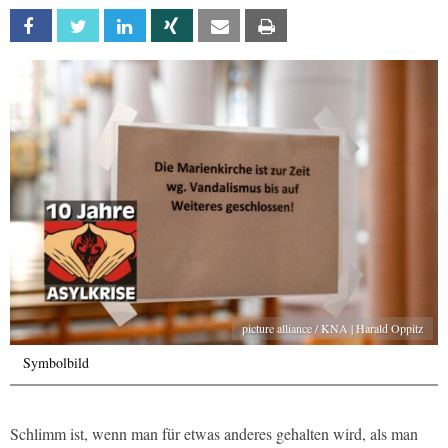
Facebook
Twitter
Linkedin
Xing
Email
Print
picture alliance / KNA | Harald Oppitz
Symbolbild
Schlimm ist, wenn man für etwas anderes gehalten wird, als man