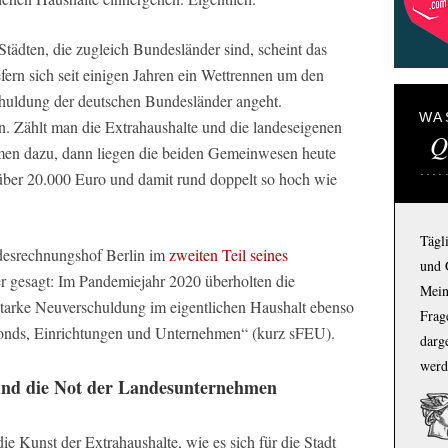
tädten, die zugleich Bundesländer sind, scheint das
fern sich seit einigen Jahren ein Wettrennen um den
chuldung der deutschen Bundesländer angeht.
WA
. Zählt man die Extrahaushalte und die landeseigenen
Q
men dazu, dann liegen die beiden Gemeinwesen heute
über 20.000 Euro und damit rund doppelt so hoch wie
Tägl
ndesrechnungshof Berlin im
zweiten Teil seines
und 
r gesagt: Im Pandemiejahr 2020 überholten die
Mein
starke Neuverschuldung im eigentlichen Haushalt ebenso
Frage
Fonds, Einrichtungen und Unternehmen“ (kurz sFEU).
darg
werd
und die Not der Landesunternehmen
ie Kunst der Extrahaushalte, wie es sich für die Stadt