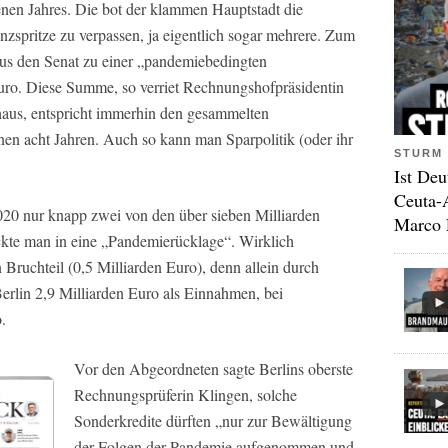
nen Jahres. Die bot der klammen Hauptstadt die
nzspritze zu verpassen, ja eigentlich sogar mehrere. Zum
us den Senat zu einer „pandemiebedingten
uro. Diese Summe, so verriet Rechnungshofpräsidentin
aus, entspricht immerhin den gesammelten
en acht Jahren. Auch so kann man Sparpolitik (oder ihr
STURM 
Ist Deu
Ceuta-
020 nur knapp zwei von den über sieben Milliarden
Marco 
eckte man in eine „Pandemierücklage“. Wirklich
 Bruchteil (0,5 Milliarden Euro), denn allein durch
lin 2,9 Milliarden Euro als Einnahmen, bei
.
Vor den Abgeordneten sagte Berlins oberste
Rechnungsprüferin Klingen, solche
Sonderkredite dürften „nur zur Bewältigung
der Folgen der Pandemie aufgenommen und