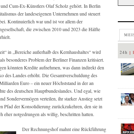
 und Cum-Ex-Künstlers Olaf Scholz gehört. In Berlin
italismus der landeseigenen Unternehmen und steuert
ei. Kontinuierlich war und ist vor allem der
gesellschaft, die zwischen 2010 und 2023 die Hälfte
MEI
hielt.
keit“ in „Bereiche außerhalb des Kernhaushaltes“ wird
24h
s besonderes Problem der Berliner Finanzen kritisiert.
n könnten Kredite aufnehmen, was dann indirekt den
iko des Landes erhöht. Die Gesamtverschuldung des
Milliarden Euro – ein neuer Höchststand in der an
hte des deutschen Hauptbundeslandes. Und egal, wie
nd Sondervermögen verteilen, ihr starker Anstieg setzt
en Pfad der Konsolidierung zurückzukehren, den sie in
 eher notgedrungen als willig, beschritten hatten.
Der Rechnungshof mahnt eine Rückführung