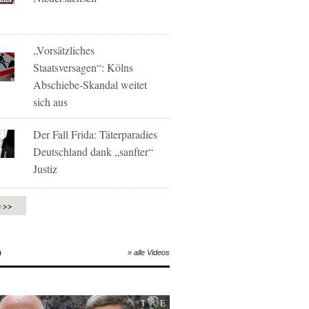
„Vorsätzliches
Staatsversagen“: Kölns
Abschiebe-Skandal weitet
sich aus
Der Fall Frida: Täterparadies
Deutschland dank „sanfter“
Justiz
e >>
O
» alle Videos