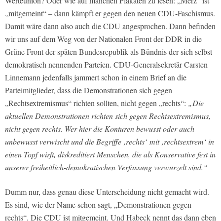
Werteunion? Oder wie auf manchen Plakaten zu lesen: „Merz“ ist
„mitgemeint“ – dann kämpft er gegen den neuen CDU-Faschismus.
Damit wäre dann also auch die CDU angesprochen. Dann befinden
wir uns auf dem Weg von der Nationalen Front der DDR in die
Grüne Front der späten Bundesrepublik als Bündnis der sich selbst
demokratisch nennenden Parteien. CDU-Generalsekretär Carsten
Linnemann jedenfalls jammert schon in einem Brief an die
Parteimitglieder, dass die Demonstrationen sich gegen
„Rechtsextremismus“ richten sollten, nicht gegen „rechts“:
„Die
aktuellen Demonstrationen richten sich gegen Rechtsextremismus,
nicht gegen rechts. Wer hier die Konturen bewusst oder auch
unbewusst verwischt und die Begriffe ‚rechts‘ mit ‚rechtsextrem‘ in
einen Topf wirft, diskreditiert Menschen, die als Konservative fest in
unserer freiheitlich-demokratischen Verfassung verwurzelt sind.“
Dumm nur, dass genau diese Unterscheidung nicht gemacht wird.
Es sind, wie der Name schon sagt, „Demonstrationen gegen
rechts“. Die CDU ist mitgemeint. Und Habeck nennt das dann eben