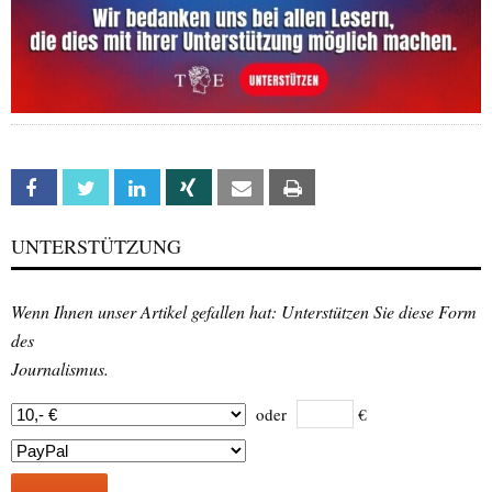
Facebook
Twitter
Linkedin
Xing
Email
Print
UNTERSTÜTZUNG
Wenn Ihnen unser Artikel gefallen hat: Unterstützen Sie diese Form
des
Journalismus.
oder
€