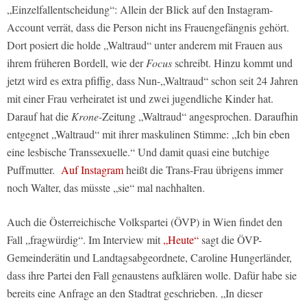
„Einzelfallentscheidung“: Allein der Blick auf den Instagram-
Account verrät, dass die Person nicht ins Frauengefängnis gehört.
Dort posiert die holde „Waltraud“ unter anderem mit Frauen aus
ihrem früheren Bordell, wie der
Focus
schreibt. Hinzu kommt und
jetzt wird es extra pfiffig, dass Nun-„Waltraud“ schon seit 24 Jahren
mit einer Frau verheiratet ist und zwei jugendliche Kinder hat.
Darauf hat die
Krone
-Zeitung „Waltraud“ angesprochen. Daraufhin
entgegnet „Waltraud“ mit ihrer maskulinen Stimme: „Ich bin eben
eine lesbische Transsexuelle.“ Und damit quasi eine butchige
Puffmutter.
Auf Instagram
heißt die Trans-Frau übrigens immer
noch Walter, das müsste „sie“ mal nachhalten.
Auch die Österreichische Volkspartei (ÖVP) in Wien findet den
Fall „fragwürdig“. Im Interview mit
„Heute“
sagt die ÖVP-
Gemeinderätin und Landtagsabgeordnete, Caroline Hungerländer,
dass ihre Partei den Fall genaustens aufklären wolle. Dafür habe sie
bereits eine Anfrage an den Stadtrat geschrieben. „In dieser