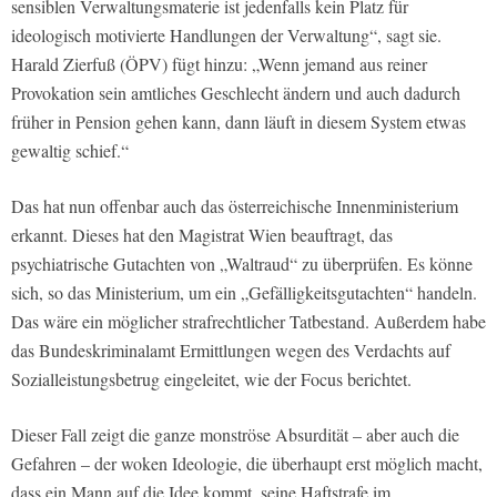
sensiblen Verwaltungsmaterie ist jedenfalls kein Platz für
ideologisch motivierte Handlungen der Verwaltung“, sagt sie.
Harald Zierfuß (ÖPV) fügt hinzu: „Wenn jemand aus reiner
Provokation sein amtliches Geschlecht ändern und auch dadurch
früher in Pension gehen kann, dann läuft in diesem System etwas
gewaltig schief.“
Das hat nun offenbar auch das österreichische Innenministerium
erkannt. Dieses hat den Magistrat Wien beauftragt, das
psychiatrische Gutachten von „Waltraud“ zu überprüfen. Es könne
sich, so das Ministerium, um ein „Gefälligkeitsgutachten“ handeln.
Das wäre ein möglicher strafrechtlicher Tatbestand. Außerdem habe
das Bundeskriminalamt Ermittlungen wegen des Verdachts auf
Sozialleistungsbetrug eingeleitet, wie der Focus berichtet.
Dieser Fall zeigt die ganze monströse Absurdität – aber auch die
Gefahren – der woken Ideologie, die überhaupt erst möglich macht,
dass ein Mann auf die Idee kommt, seine Haftstrafe im