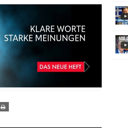
ail
Print