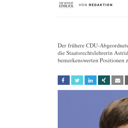
VON
REDAKTION
Der frühere CDU-Abgeordnete 
die Staatsrechtslehrerin Astri
bemerkenswerten Positionen 
Facebook
Twitter
Linkedin
Xing
Em