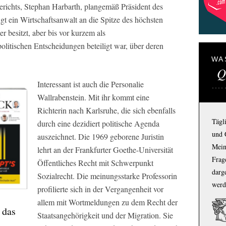
richts, Stephan Harbarth, plangemäß Präsident des
t ein Wirtschaftsanwalt an die Spitze des höchsten
r besitzt, aber bis vor kurzem als
itischen Entscheidungen beteiligt war, über deren
WA
Q
Interessant ist auch die Personalie
Wallrabenstein. Mit ihr kommt eine
Richterin nach Karlsruhe, die sich ebenfalls
Tägl
durch eine dezidiert politische Agenda
und 
auszeichnet. Die 1969 geborene Juristin
Mein
lehrt an der Frankfurter Goethe-Universität
Frage
Öffentliches Recht mit Schwerpunkt
darg
Sozialrecht. Die meinungsstarke Professorin
werd
profilierte sich in der Vergangenheit vor
allem mit Wortmeldungen zu dem Recht der
 das
Staatsangehörigkeit und der Migration. Sie