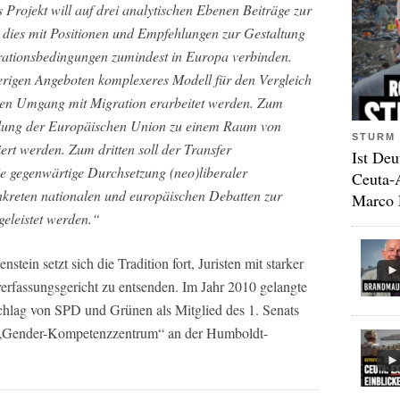
 Projekt will auf drei analytischen Ebenen Beiträge zur
 dies mit Positionen und Empfehlungen zur Gestaltung
rationsbedingungen zumindest in Europa verbinden.
erigen Angeboten komplexeres Modell für den Vergleich
hren Umgang mit Migration erarbeitet werden. Zum
cklung der Europäischen Union zu einem Raum von
STURM 
iert werden. Zum dritten soll der Transfer
Ist Deu
ie gegenwärtige Durchsetzung (neo)liberaler
Ceuta-
onkreten nationalen und europäischen Debatten zur
Marco 
geleistet werden.“
tein setzt sich die Tradition fort, Juristen mit starker
verfassungsgericht zu entsenden. Im Jahr 2010 gelangte
chlag von SPD und Grünen als Mitglied des 1. Senats
s „Gender-Kompetenzzentrum“ an der Humboldt-