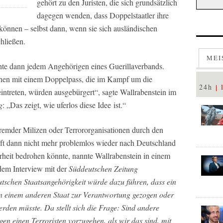
gehört zu den Juristen, die sich grundsätzlich
dagegen wenden, dass Doppelstaatler ihre
 können – selbst dann, wenn sie sich ausländischen
hließen.
MEI
hte dann jedem Angehörigen eines Guerillaverbands.
enen mit einem Doppelpass, die im Kampf um die
24h
intreten, würden ausgebürgert“, sagte Wallrabenstein im
g
: „Das zeigt, wie uferlos diese Idee ist.“
remder Milizen oder Terrororganisationen durch den
aft dann nicht mehr problemlos wieder nach Deutschland
herheit bedrohen könnte, nannte Wallrabenstein in einem
dem Interview mit der
Süddeutschen Zeitung
utschen Staatsangehörigkeit würde dazu führen, dass ein
 in einem anderen Staat zur Verantwortung gezogen oder
erden müsste. Da stellt sich die Frage: Sind andere
gen einen Terroristen vorzugehen, als wir das sind, mit