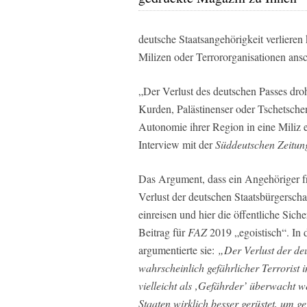
deutsche Staatsangehörigkeit verlieren
Milizen oder Terrororganisationen ansc
„Der Verlust des deutschen Passes dro
Kurden, Palästinenser oder Tschetsch
Autonomie ihrer Region in eine Miliz e
Interview mit der
Süddeutschen Zeitun
Das Argument, dass ein Angehöriger f
Verlust der deutschen Staatsbürgersch
einreisen und hier die öffentliche Sic
Beitrag für
FAZ
2019 „egoistisch“. In 
argumentierte sie:
„Der Verlust der de
wahrscheinlich gefährlicher Terrorist
vielleicht als ‚Gefährder’ überwacht w
Staaten wirklich besser gerüstet, um ge