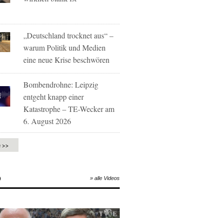
„Deutschland trocknet aus“ –
warum Politik und Medien
eine neue Krise beschwören
Bombendrohne: Leipzig
entgeht knapp einer
Katastrophe – TE-Wecker am
6. August 2026
e >>
O
» alle Videos