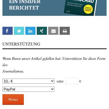
Facebook
Twitter
Linkedin
Xing
Email
Print
UNTERSTÜTZUNG
Wenn Ihnen unser Artikel gefallen hat: Unterstützen Sie diese Form
des
Journalismus.
oder
€
Weiter