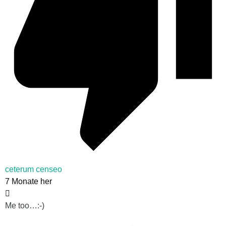
ceterum censeo
7 Monate her
Me too…:-)