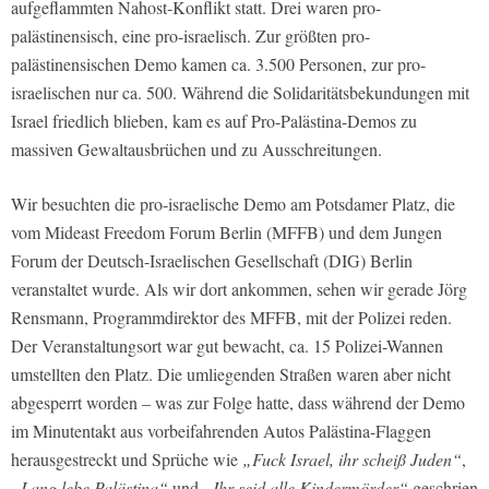
aufgeflammten Nahost-Konflikt statt. Drei waren pro-
palästinensisch, eine pro-israelisch. Zur größten pro-
palästinensischen Demo kamen ca. 3.500 Personen, zur pro-
israelischen nur ca. 500. Während die Solidaritätsbekundungen mit
Israel friedlich blieben, kam es auf Pro-Palästina-Demos zu
massiven Gewaltausbrüchen und zu Ausschreitungen.
Wir besuchten die pro-israelische Demo am Potsdamer Platz, die
vom Mideast Freedom Forum Berlin (MFFB) und dem Jungen
Forum der Deutsch-Israelischen Gesellschaft (DIG) Berlin
veranstaltet wurde. Als wir dort ankommen, sehen wir gerade Jörg
Rensmann, Programmdirektor des MFFB, mit der Polizei reden.
Der Veranstaltungsort war gut bewacht, ca. 15 Polizei-Wannen
umstellten den Platz. Die umliegenden Straßen waren aber nicht
abgesperrt worden – was zur Folge hatte, dass während der Demo
im Minutentakt aus vorbeifahrenden Autos Palästina-Flaggen
herausgestreckt und Sprüche wie
„Fuck Israel, ihr scheiß Juden“
,
„Lang lebe Palästina“
und
„Ihr seid alle Kindermörder“
geschrien