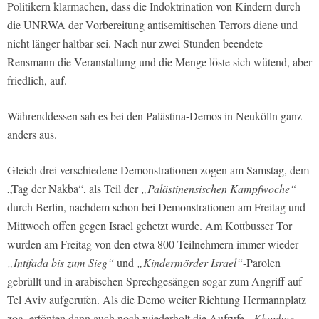
Politikern klarmachen, dass die Indoktrination von Kindern durch
die UNRWA der Vorbereitung antisemitischen Terrors diene und
nicht länger haltbar sei. Nach nur zwei Stunden beendete
Rensmann die Veranstaltung und die Menge löste sich wütend, aber
friedlich, auf.
Währenddessen sah es bei den Palästina-Demos in Neukölln ganz
anders aus.
Gleich drei verschiedene Demonstrationen zogen am Samstag, dem
„Tag der Nakba“, als Teil der
„Palästinensischen Kampfwoche“
durch Berlin, nachdem schon bei Demonstrationen am Freitag und
Mittwoch offen gegen Israel gehetzt wurde. Am Kottbusser Tor
wurden am Freitag von den etwa 800 Teilnehmern immer wieder
„Intifada bis zum Sieg“
und
„Kindermörder Israel“
-Parolen
gebrüllt und in arabischen Sprechgesängen sogar zum Angriff auf
Tel Aviv aufgerufen. Als die Demo weiter Richtung Hermannplatz
zog, ertönten dann auch noch wiederholt die Aufrufe
„Khaybar