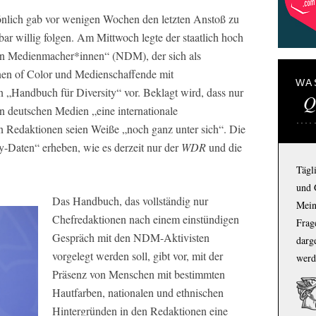
nlich gab vor wenigen Wochen den letzten Anstoß zu
ar willig folgen. Am Mittwoch legte der staatlich hoch
en Medienmacher*innen“ (NDM), der sich als
nnen of Color und Medienschaffende mit
WA
n „Handbuch für Diversity“ vor. Beklagt wird, dass nur
Q
in deutschen Medien „eine internationale
n Redaktionen seien Weiße „noch ganz unter sich“. Die
y-Daten“ erheben, wie es derzeit nur der
WDR
und die
Tägl
und 
Das Handbuch, das vollständig nur
Mein
Chefredaktionen nach einem einstündigen
Frage
Gespräch mit den NDM-Aktivisten
darg
vorgelegt werden soll, gibt vor, mit der
werd
Präsenz von Menschen mit bestimmten
Hautfarben, nationalen und ethnischen
Hintergründen in den Redaktionen eine