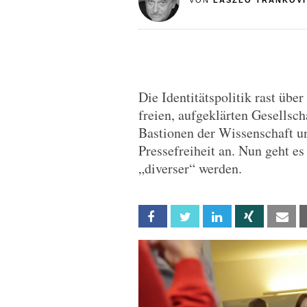
VON
LASZLO TRANKOVI
Die Identitätspolitik rast über
freien, aufgeklärten Gesellsch
Bastionen der Wissenschaft un
Pressefreiheit an. Nun geht e
„diverser“ werden.
Facebook
Twitter
Linkedin
Xing
Em