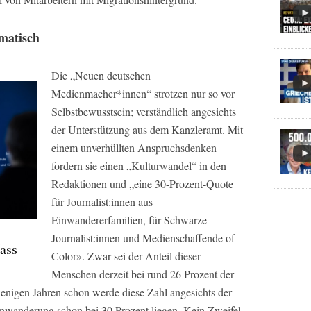
matisch
Die „Neuen deutschen
Medienmacher*innen“ strotzen nur so vor
Selbstbewusstsein; verständlich angesichts
der Unterstützung aus dem Kanzleramt. Mit
einem unverhüllten Anspruchsdenken
fordern sie einen „Kulturwandel“ in den
Redaktionen und „eine 30-Prozent-Quote
für Journalist:innen aus
Einwandererfamilien, für Schwarze
Journalist:innen und Medienschaffende of
Hass
Color». Zwar sei der Anteil dieser
Menschen derzeit bei rund 26 Prozent der
enigen Jahren schon werde diese Zahl angesichts der
nwanderung schon bei 30 Prozent liegen. Kein Zweifel,