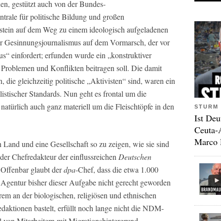
nen, gestützt auch von der Bundes-
ntrale für politische Bildung und großen
nstein auf dem Weg zu einem ideologisch aufgeladenen
 der Gesinnungsjournalismus auf dem Vormarsch, der vor
s“ einfordert; erfunden wurde ein „konstruktiver
 Problemen und Konflikten beitragen soll. Die damit
 die gleichzeitig politische „Aktivisten“ sind, waren ein
listischer Standards. Nun geht es frontal um die
natürlich auch ganz materiell um die Fleischtöpfe in den
STURM 
Ist Deu
Ceuta-
Marco 
n Land und eine Gesellschaft so zu zeigen, wie sie sind
 der Chefredakteur der einflussreichen
Deutschen
Offenbar glaubt der
dpa
-Chef, dass die etwa 1.000
r Agentur bisher dieser Aufgabe nicht gerecht geworden
erem an der biologischen, religiösen und ethnischen
aktionen bastelt, erfüllt noch lange nicht die NDM-
 von Mitarbeitern mit Migrationshintergrund.