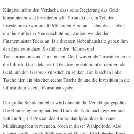
Klingbeil nährt den Verdacht, dass seine Regierung das Geld
konsumieren statt investieren will. So stockt er den Teil der
Investitionen zwar um 40 Milliarden Euro auf – aber das ist eben
nur die Hälfte der Neuverschuldung. Zudem wendet der
Finanzminister Tricks an. Die diversen Nebenhaushalte geben ihm
den Spielraum dazu. So füllt er den “Klima- und
Transformationsfonds” mit neuem Geld, was er als “Investitionen in
die Infrastruktur” deklariert. Gleichzeitig entnimmt er dem Fonds
Geld, um den Gaspreis künstlich zu senken. Ein bisschen linke
Tasche hier, ein bisschen rechte Tasche da und die Investition in die
Infrastruktur ist eine Konsumausgabe.
Der größte Schuldentreiber wird ohnehin die Verteidigungspolitik.
Die Bundesregierung hat dem Druck der Nato nachgegeben und
will künftig 3,5 Prozent des Bruttoinlandproduktes für reine
Militärausgaben verwenden. Noch in dieser Wahlperiode. Also
wächst der Posten bis 2029 von rund 50 auf 150 Milliarden Euro.