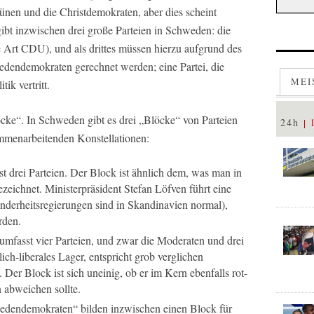
nen und die Christdemokraten, aber dies scheint
 gibt inzwischen drei große Parteien in Schweden: die
 Art CDU), und als drittes müssen hierzu aufgrund des
edendemokraten gerechnet werden; eine Partei, die
MEI
tik vertritt.
öcke“. In Schweden gibt es drei „Blöcke“ von Parteien
24h
ammenarbeitenden Konstellationen:
 drei Parteien. Der Block ist ähnlich dem, was man in
ezeichnet. Ministerpräsident Stefan Löfven führt eine
nderheitsregierungen sind in Skandinavien normal),
rden.
: umfasst vier Parteien, und zwar die Moderaten und drei
lich-liberales Lager, entspricht grob verglichen
r Block ist sich uneinig, ob er im Kern ebenfalls rot-
 abweichen sollte.
edendemokraten“ bilden inzwischen einen Block für