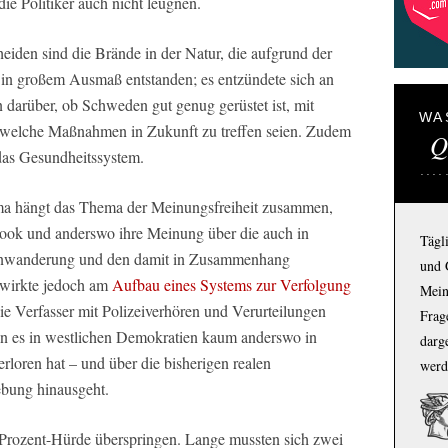
ie Politiker auch nicht leugnen.
iden sind die Brände in der Natur, die aufgrund der
 in großem Ausmaß entstanden; es entzündete sich an
n darüber, ob Schweden gut genug gerüstet ist, mit
WA
welche Maßnahmen in Zukunft zu treffen seien. Zudem
Q
 das Gesundheitssystem.
a hängt das Thema der Meinungsfreiheit zusammen,
ook und anderswo ihre Meinung über die auch in
Tägl
inwanderung und den damit in Zusammenhang
und 
 wirkte jedoch am
Aufbau eines Systems zur Verfolgung
Mein
die Verfasser mit Polizeiverhören und Verurteilungen
Frage
an es in westlichen Demokratien kaum anderswo in
darg
rloren hat – und über die bisherigen realen
werd
bung hinausgeht.
4-Prozent-Hürde überspringen. Lange mussten sich zwei