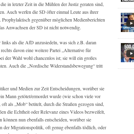
ie in letzter Zeit in die Mühlen der Justiz geraten sind,
en. Auch werfen die SD öfter einmal Leute aus ihrer
. Prophylaktisch gegenüber möglichen Medienberichten
 das Anwachsen der SD ist nicht notwendig.
r links als die AfD anzusiedeln, was sich z.B. daran
rechts davon eine weitere Partei „Alternative für
i der Wahl wohl chancenlos ist; sie will ein großes
n. Auch die „Nordische Widerstandsbewegung“ tritt
itiker und Medien zur Zeit Entscheidungen, worüber sie
 ein Mann getötet/ermordet wurde (wie schon viele vor
, oft als „Mob“ betitelt, durch die Straßen gezogen sind,
en die Echtheit oder Relevanz eines Videos bezweifelt,
 können nun ebenfalls entscheiden, worüber sie
n der Migrationspolitik, oft genug ebenfalls tödlich, oder