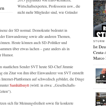
Wirtschaftsexperten, Professoren usw., die
ern
nicht mehr Mitglieder sind, wie Gründer
äsenz der SD normal. Demokratie bedeutet in
der Einwanderung sowie alle anderen Themen,
STURM 
können. Heute können auch SD-Politiker und
Ist Deu
usammen über etwas lachen – ganz anders als in
Ceuta-
er Humor.
Marco 
im staatlichen Sender SVT heute SD-Chef Jimmie
ag ein Zitat von ihm über Einwanderer von SVT entstellt
 Internet-Plattformen auf schwedisch gebildet, die Dinge
arunter
Samhällsnytt
(wörtl. in etwa: „Gesellschafts-
eiten“).
tzen sich für Meinungsfreiheit sowie für konkrete