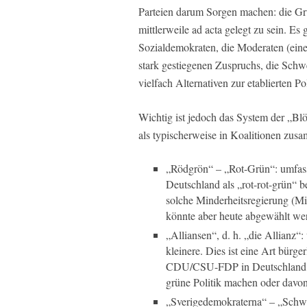
Parteien darum Sorgen machen: die Grü
mittlerweile ad acta gelegt zu sein. Es
Sozialdemokraten, die Moderaten (eine
stark gestiegenen Zuspruchs, die Schw
vielfach Alternativen zur etablierten Poli
Wichtig ist jedoch das System der „Bl
als typischerweise in Koalitionen zus
„Rödgrön“ – „Rot-Grün“: umfasst
Deutschland als „rot-rot-grün“ b
solche Minderheitsregierung (Mi
könnte aber heute abgewählt we
„Alliansen“, d. h. „die Allianz“
kleinere. Dies ist eine Art bürger
CDU/CSU-FDP in Deutschland. De
grüne Politik machen oder davon
„Sverigedemokraterna“ – „Schw