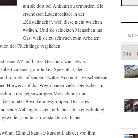
um sie dort bei Ankunft zu ermorden. Sie
erschossen Ladenbesitzer in der
„Kristallnacht“, weil diese nicht weichen
wollten. Und sie schickten Menschen ins
MEI
Gas, weil sie zu schwach zum Arbeiten
ation der Flüchtlinge verglichen.
24h
lbst seine AZ auf hartes Geschütz wie „etwas
rabert zu einer grün-linken Spezialität, der
und schrieb auf seinem Twitter-Account: „Verschiedene
chen Hinweis auf das Wegschauen vieler Deutscher im
leich mit der gegenwärtigen Missachtung und
 bestimmter Bevölkerungsgruppen. Das ist es
nd seine Anhänger sagen, er habe sich ja entschuldigt.
orgeworfen, ihn falsch verstanden zu haben.
gewöhnt. Einmal kam sie kurz auf, als der von ihm