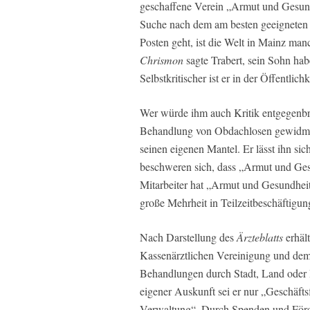
geschaffene Verein „Armut und Gesundh
Suche nach dem am besten geeigneten 
Posten geht, ist die Welt in Mainz man
Chrismon
sagte Trabert, sein Sohn ha
Selbstkritischer ist er in der Öffentlichk
Wer würde ihm auch Kritik entgegenbr
Behandlung von Obdachlosen gewidmet 
seinen eigenen Mantel. Er lässt ihn s
beschweren sich, dass „Armut und Ges
Mitarbeiter hat „Armut und Gesundheit
große Mehrheit in Teilzeitbeschäftigu
Nach Darstellung des
Ärzteblatts
erhäl
Kassenärztlichen Vereinigung und dem 
Behandlungen durch Stadt, Land oder Bu
eigener Auskunft sei er nur „Geschäft
Verwaltung“. Durch Spenden und Förd