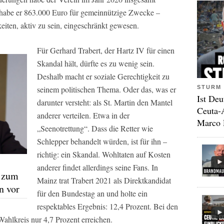
habe er 863.000 Euro für gemeinnützige Zwecke –
iten, aktiv zu sein, eingeschränkt gewesen.
Für Gerhard Trabert, der Hartz IV für einen
Skandal hält, dürfte es zu wenig sein.
Deshalb macht er soziale Gerechtigkeit zu
STURM 
seinem politischen Thema. Oder das, was er
Ist Deu
darunter versteht: als St. Martin den Mantel
Ceuta-
anderer verteilen. Etwa in der
Marco 
„Seenotrettung“. Dass die Retter wie
Schlepper behandelt würden, ist für ihn –
richtig: ein Skandal. Wohltaten auf Kosten
anderer findet allerdings seine Fans. In
e zum
Mainz trat Trabert 2021 als Direktkandidat
n vor
für den Bundestag an und holte ein
respektables Ergebnis: 12,4 Prozent. Bei den
hlkreis nur 4,7 Prozent erreichen.