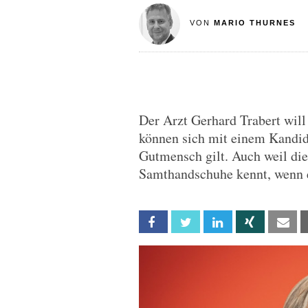
VON
MARIO THURNES
Der Arzt Gerhard Trabert wil
können sich mit einem Kandida
Gutmensch gilt. Auch weil die
Samthandschuhe kennt, wenn e
Facebook
Twitter
Linkedin
Xing
Em