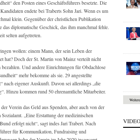
eit“ den Posten eines Geschäftsführers besetzte. Die
Kandidaten endete bei Traberts Sohn Jari. Wenn es um
chmal klein. Gegenüber der christlichen Publikation
be das diplomatische Geschick, das ihm manchmal fehle.
eit selten aufgetreten.
ingen wollen: einem Mann, der sein Leben der
hat? Doch der St. Martin von Mainz verteilt nicht
ich bezahlen. Und andere Einrichtungen für Obdachlose
undheit“ mehr bekomme als sie. 29 angestellte
“ nach eigener Auskunft. Davon sei allerdings „die
ng“. Hinzu kommen rund 50 ehrenamtliche Mitarbeiter.
Weiter
t der Verein das Geld aus Spenden, aber auch von der
Sozialamt. „Eine Erstattung der medizinischen
VIDE
nd erfolgt nicht“, sagt indes Jari Trabert. Nach
sführer für Kommunikation, Fundraising und
erungen habe der Verein im Jahr 2020 insgesamt