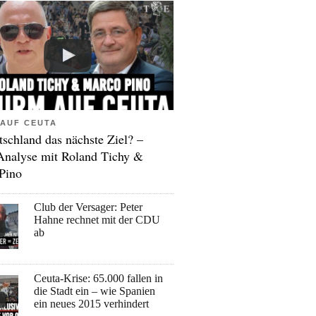
AUF CEUTA
tschland das nächste Ziel? –
Analyse mit Roland Tichy &
Pino
Club der Versager: Peter
Hahne rechnet mit der CDU
ab
Ceuta-Krise: 65.000 fallen in
die Stadt ein – wie Spanien
ein neues 2015 verhindert