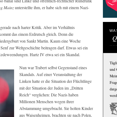
o banal sind Linke und öffentlich-rechtlicher Rundfunk
ng Mainz
unterstellte ihm, er habe sich mit einem Nazi-
 gerade nach harter Kritik. Aber im Verhältnis
WA
kommt das einem Erdrutsch gleich. Denn die
Q
 Wiedergeburt von Sankt Martin. Kaum eine Woche
 Senf zur Weltgeschichte beitragen darf. Etwas sei ein
n Redeweendungen. Hartz IV etwa sei ein Skandal.
Tägl
Nun war Trabert selbst Gegenstand eines
und 
Skandals. Auf einer Veranstaltung der
Mein
Linken hatte er die Situation der Flüchtlinge
Frage
mit der Situation der Juden im „Dritten
darg
Reich“ verglichen: Die Nazis haben
werd
Millionen Menschen wegen ihrer
Abstammung umgebracht. Sie holten Kinder
aus Waisenheimen, brachten sie nach Polen,