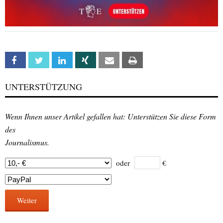
Facebook
Twitter
Linkedin
Xing
Email
Print
UNTERSTÜTZUNG
Wenn Ihnen unser Artikel gefallen hat: Unterstützen Sie diese Form
des
Journalismus.
oder
€
Weiter