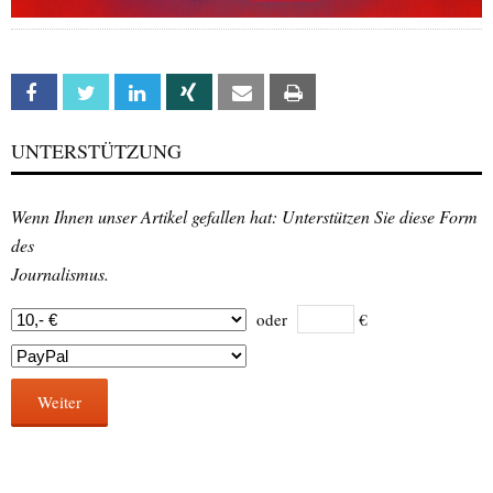
Facebook
Twitter
Linkedin
Xing
Email
Print
UNTERSTÜTZUNG
Wenn Ihnen unser Artikel gefallen hat: Unterstützen Sie diese Form
des
Journalismus.
oder
€
Weiter