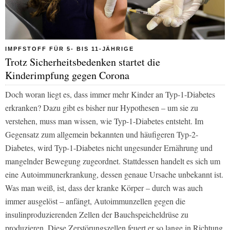
IMPFSTOFF FÜR 5- BIS 11-JÄHRIGE
Trotz Sicherheitsbedenken startet die
Kinderimpfung gegen Corona
Doch woran liegt es, dass immer mehr Kinder an Typ-1-Diabetes
erkranken? Dazu gibt es bisher nur Hypothesen – um sie zu
verstehen, muss man wissen, wie Typ-1-Diabetes entsteht. Im
Gegensatz zum allgemein bekannten und häufigeren Typ-2-
Diabetes, wird Typ-1-Diabetes nicht ungesunder Ernährung und
mangelnder Bewegung zugeordnet. Stattdessen handelt es sich um
eine Autoimmunerkrankung, dessen genaue Ursache unbekannt ist.
Was man weiß, ist, dass der kranke Körper – durch was auch
immer ausgelöst – anfängt, Autoimmunzellen gegen die
insulinproduzierenden Zellen der Bauchspeicheldrüse zu
produzieren. Diese Zerstörungszellen feuert er so lange in Richtung