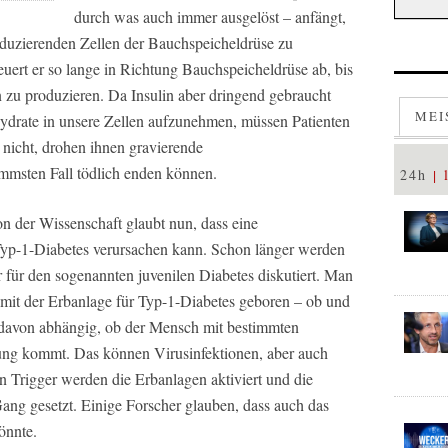
durch was auch immer ausgelöst – anfängt,
duzierenden Zellen der Bauchspeicheldrüse zu
euert er so lange in Richtung Bauchspeicheldrüse ab, bis
in zu produzieren. Da Insulin aber dringend gebraucht
MEI
drate in unsere Zellen aufzunehmen, müssen Patienten
s nicht, drohen ihnen gravierende
immsten Fall tödlich enden können.
24h
n der Wissenschaft glaubt nun, dass eine
yp-1-Diabetes verursachen kann. Schon länger werden
 für den sogenannten juvenilen Diabetes diskutiert. Man
d mit der Erbanlage für Typ-1-Diabetes geboren – ob und
r davon abhängig, ob der Mensch mit bestimmten
ung kommt. Das können Virusinfektionen, aber auch
en Trigger werden die Erbanlagen aktiviert und die
ang gesetzt. Einige Forscher glauben, dass auch das
önnte.