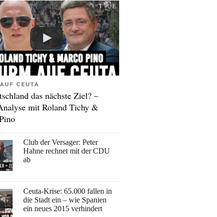
AUF CEUTA
tschland das nächste Ziel? –
Analyse mit Roland Tichy &
Pino
Club der Versager: Peter
Hahne rechnet mit der CDU
ab
Ceuta-Krise: 65.000 fallen in
die Stadt ein – wie Spanien
ein neues 2015 verhindert