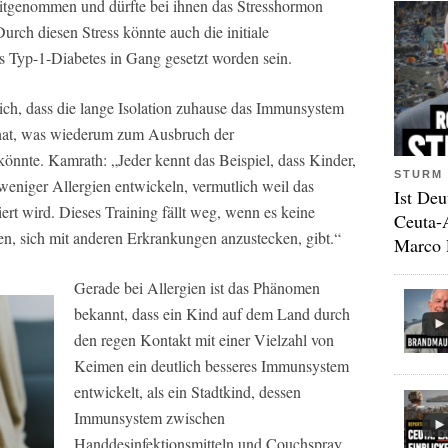
mitgenommen und dürfte bei ihnen das Stresshormon
urch diesen Stress könnte auch die initiale
 Typ-1-Diabetes in Gang gesetzt worden sein.
ch, dass die lange Isolation zuhause das Immunsystem
 hat, was wiederum zum Ausbruch der
nnte. Kamrath: „Jeder kennt das Beispiel, dass Kinder,
STURM 
eniger Allergien entwickeln, vermutlich weil das
Ist Deu
ert wird. Dieses Training fällt weg, wenn es keine
Ceuta-
n, sich mit anderen Erkrankungen anzustecken, gibt.“
Marco 
Gerade bei Allergien ist das Phänomen
bekannt, dass ein Kind auf dem Land durch
den regen Kontakt mit einer Vielzahl von
Keimen ein deutlich besseres Immunsystem
entwickelt, als ein Stadtkind, dessen
Immunsystem zwischen
Handdesinfektionsmitteln und Couchspray