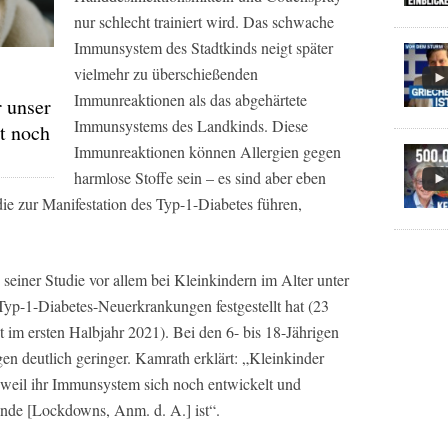
nur schlecht trainiert wird. Das schwache
Immunsystem des Stadtkinds neigt später
vielmehr zu überschießenden
Immunreaktionen als das abgehärtete
 unser
Immunsystems des Landkinds. Diese
t noch
Immunreaktionen können Allergien gegen
harmlose Stoffe sein – es sind aber eben
e zur Manifestation des Typ-1-Diabetes führen,
 seiner Studie vor allem bei Kleinkindern im Alter unter
Typ-1-Diabetes-Neuerkrankungen festgestellt hat (23
 im ersten Halbjahr 2021). Bei den 6- bis 18-Jährigen
n deutlich geringer. Kamrath erklärt: „Kleinkinder
 weil ihr Immunsystem sich noch entwickelt und
ände [Lockdowns, Anm. d. A.] ist“.