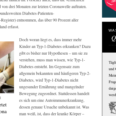
von drei Monaten zur letzten Coronawelle auftraten.
bundesweiten Diabetes-Patienten-
Register) entnommen, das über 90 Prozent aller
and erfasst.
WA
Q
Doch woran liegt es, dass immer mehr
Kinder an Typ-1-Diabetes erkranken? Dazu
gibt es bisher nur Hypothesen – um sie zu
verstehen, muss man wissen, wie Typ-1-
Tägl
Diabetes entsteht. Im Gegensatz zum
und 
allgemein bekannten und häufigeren Typ-2-
Mein
Diabetes, wird Typ-1-Diabetes nicht
Frage
ungesunder Ernährung und mangelnder
darg
Bewegung zugeordnet. Stattdessen handelt
werd
GE
es sich um eine Autoimmunerkrankung,
rtet
dessen genaue Ursache unbekannt ist. Was
ona
man weiß, ist, dass der kranke Körper –