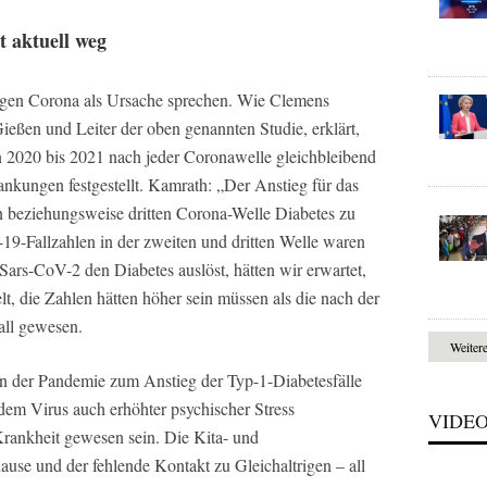
 aktuell weg
gegen Corona als Ursache sprechen. Wie Clemens
ießen und Leiter der oben genannten Studie, erklärt,
2020 bis 2021 nach jeder Coronawelle gleichbleibend
kungen festgestellt. Kamrath: „Der Anstieg für das
en beziehungsweise dritten Corona-Welle Diabetes zu
19-Fallzahlen in der zweiten und dritten Welle waren
 Sars-CoV-2 den Diabetes auslöst, hätten wir erwartet,
lt, die Zahlen hätten höher sein müssen als die nach der
Fall gewesen.
Weiter
en der Pandemie zum Anstieg der Typ-1-Diabetesfälle
dem Virus auch erhöhter psychischer Stress
VIDE
Krankheit gewesen sein. Die Kita- und
use und der fehlende Kontakt zu Gleichaltrigen – all