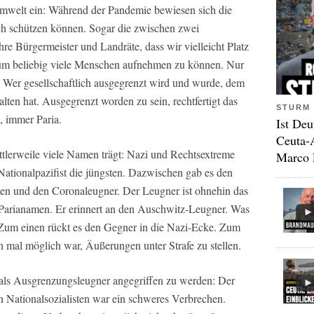
aumwelt ein: Während der Pandemie bewiesen sich die
ch schützen können. Sogar die zwischen zwei
hre Bürgermeister und Landräte, dass wir vielleicht Platz
, um beliebig viele Menschen aufnehmen zu können. Nur
 Wer gesellschaftlich ausgegrenzt wird und wurde, dem
halten hat. Ausgegrenzt worden zu sein, rechtfertigt das
STURM 
, immer Paria.
Ist Deu
Ceuta-
tlerweile viele Namen trägt: Nazi und Rechtsextreme
Marco 
 Nationalpazifist die jüngsten. Dazwischen gab es den
ten und den Coronaleugner. Der Leugner ist ohnehin das
n Parianamen. Er erinnert an den Auschwitz-Leugner. Was
 Zum einen rückt es den Gegner in die Nazi-Ecke. Zum
on mal möglich war, Äußerungen unter Strafe zu stellen.
t als Ausgrenzungsleugner angegriffen zu werden: Der
 Nationalsozialisten war ein schweres Verbrechen.