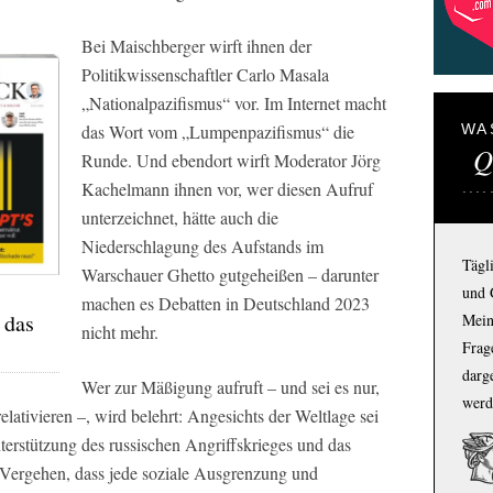
Bei Maischberger wirft ihnen der
Politikwissenschaftler Carlo Masala
„Nationalpazifismus“ vor. Im Internet macht
das Wort vom „Lumpenpazifismus“ die
WA
Q
Runde. Und ebendort wirft Moderator Jörg
Kachelmann ihnen vor, wer diesen Aufruf
unterzeichnet, hätte auch die
Niederschlagung des Aufstands im
Tägl
Warschauer Ghetto gutgeheißen – darunter
und 
machen es Debatten in Deutschland 2023
 das
Mein
nicht mehr.
Frage
darg
Wer zur Mäßigung aufruft – und sei es nur,
werd
lativieren –, wird belehrt: Angesichts der Weltlage sei
terstützung des russischen Angriffskrieges und das
Vergehen, dass jede soziale Ausgrenzung und