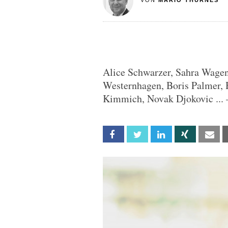
VON
MARIO THURNES
Alice Schwarzer, Sahra Wagen
Westernhagen, Boris Palmer, 
Kimmich, Novak Djokovic ... –
Facebook
Twitter
Linkedin
Xing
Em