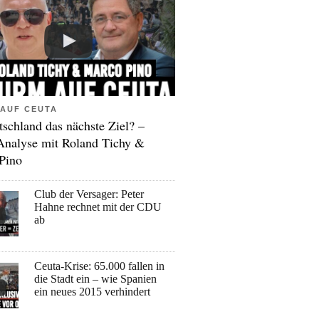
AUF CEUTA
tschland das nächste Ziel? –
Analyse mit Roland Tichy &
Pino
Club der Versager: Peter
Hahne rechnet mit der CDU
ab
Ceuta-Krise: 65.000 fallen in
die Stadt ein – wie Spanien
ein neues 2015 verhindert