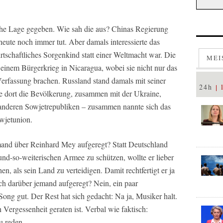
che Lage gegeben. Wie sah die aus? Chinas Regierung
eute noch immer tut. Aber damals interessierte das
tschaftliches Sorgenkind statt einer Weltmacht war. Die
MEI
einem Bürgerkrieg in Nicaragua, wobei sie nicht nur das
Verfassung brachen. Russland stand damals mit seiner
24h
e dort die Bevölkerung, zusammen mit der Ukraine,
anderen Sowjetrepubliken – zusammen nannte sich das
wjetunion.
emand über Reinhard Mey aufgeregt? Statt Deutschland
und-so-weiterischen Armee zu schützen, wollte er lieber
en, als sein Land zu verteidigen. Damit rechtfertigt er ja
ch darüber jemand aufgeregt? Nein, ein paar
ng gut. Der Rest hat sich gedacht: Na ja, Musiker halt.
n Vergessenheit geraten ist. Verbal wie faktisch:
u reden.