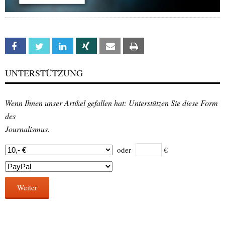
Facebook
Twitter
Linkedin
Xing
Email
Print
UNTERSTÜTZUNG
Wenn Ihnen unser Artikel gefallen hat: Unterstützen Sie diese Form
des
Journalismus.
oder
€
Weiter