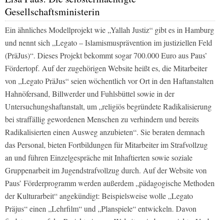
Gesellschaftsministerin
Ein ähnliches Modellprojekt wie „Yallah Justiz“ gibt es in Hamburg
und nennt sich „Legato – Islamismusprävention im justiziellen Feld
(PräJus)“. Dieses Projekt bekommt sogar 700.000 Euro aus Paus’
Fördertopf. Auf der zugehörigen Website heißt es, die Mitarbeiter
von „Legato PräJus“ seien wöchentlich vor Ort in den Haftanstalten
Hahnöfersand, Billwerder und Fuhlsbüttel sowie in der
Untersuchungshaftanstalt, um „religiös begründete Radikalisierung
bei straffällig gewordenen Menschen zu verhindern und bereits
Radikalisierten einen Ausweg anzubieten“. Sie beraten demnach
das Personal, bieten Fortbildungen für Mitarbeiter im Strafvollzug
an und führen Einzelgespräche mit Inhaftierten sowie soziale
Gruppenarbeit im Jugendstrafvollzug durch. Auf der Website von
Paus’ Förderprogramm werden außerdem „pädagogische Methoden
der Kulturarbeit“ angekündigt: Beispielsweise wolle „Legato
Präjus“ einen „Lehrfilm“ und „Planspiele“ entwickeln. Davon