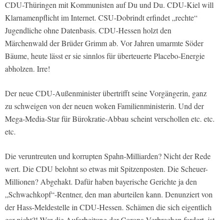
CDU-Thüringen mit Kommunisten auf Du und Du. CDU-Kiel will
Klarnamenpflicht im Internet. CSU-Dobrindt erfindet „rechte“
Jugendliche ohne Datenbasis. CDU-Hessen holzt den
Märchenwald der Brüder Grimm ab. Vor Jahren umarmte Söder
Bäume, heute lässt er sie sinnlos für überteuerte Placebo-Energie
abholzen. Irre!
Der neue CDU-Außenminister übertrifft seine Vorgängerin, ganz
zu schweigen von der neuen woken Familienministerin. Und der
Mega-Media-Star für Bürokratie-Abbau scheint verschollen etc. etc.
etc.
Die veruntreuten und korrupten Spahn-Milliarden? Nicht der Rede
wert. Die CDU belohnt so etwas mit Spitzenposten. Die Scheuer-
Millionen? Abgehakt. Dafür haben bayerische Gerichte ja den
„Schwachkopf“-Rentner, den man aburteilen kann. Denunziert von
der Hass-Meldestelle in CDU-Hessen. Schämen die sich eigentlich
gar nicht?! Wer die Aufarbeitung der Corona-Verbrechen fordert, ist