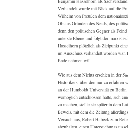
Benjamin Hasselhorn als Sachverständi
Verhandelt wurde mit Blick auf die En
Wilhelm von Preußen dem nationalsozia
Ob aus Gründen des Neids, des politis
denn den politischen Gegner als Feind z
unterste Ebene und folgt der marxisti
Hasselhorn plötzlich als Zielpunkt ein
im Ausschuss verhandelt worden war. F
Ende nehmen will.
Wie aus dem Nichts erschien in der
Sü
Historikers, über den nur zu erfahren w
an der Humboldt Universität zu Berlin 
womöglich entschlossen hatte, sich ei
zu machen, stellte sie später in dem 
Beweis, mit dem die Zeitung allerdings 
Versuch aus, Robert Habeck zum Rette
abzuhalten, einen Untersuchungsaussc