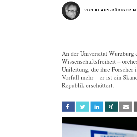
VON
KLAUS-RÜDIGER M
An der Universität Würzburg e
Wissenschaftsfreiheit – orches
Unileitung, die ihre Forscher i
Vorfall mehr – er ist ein Ska
Republik erschüttert.
Facebook
Twitter
Linkedin
Xing
Em