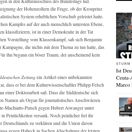
gen in den Kulturausschuss des Bundestags lud.
teignung der Hohenzollern die Frage, ob der Kronprinz
listischen System erheblichen Vorschub geleistet hatte.
chen Kampfes auf der auch menschlich untersten Ebene,
u klassifizieren, ist in einer Demokratie in der Tat
schen Vorstellung vom Klassenkampf, sah sich Benjamin
er Kampagne, die nichts mit dem Thema zu tun hatte, das
ür ihn begann ein böser Traum, der anscheinend kein
STURM 
Ist Deu
Ceuta-
ddeutschen Zeitung
ein Artikel eines unbekannten
Marco 
ar, dass er bei dem Kulturwissenschaftler Philipp Felsch
an einer Doktorarbeit saß. Dass die Süddeutsche sich
nen Namen als Organ für journalistisches Anschwärzen
Latte-Machiatto-Putsch gegen Hubert Aiwanger unter
in Peinlichkeiten versank. Noch peinlicher fiel ihr
r Deutschlands zu verklären und die Union davon
huss gegen Habeck in Sachen Abschaltung der letzten