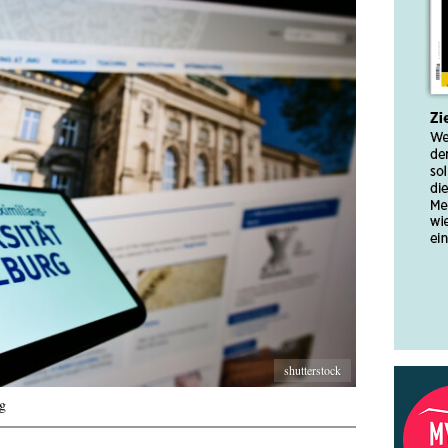
shutterstock
rg