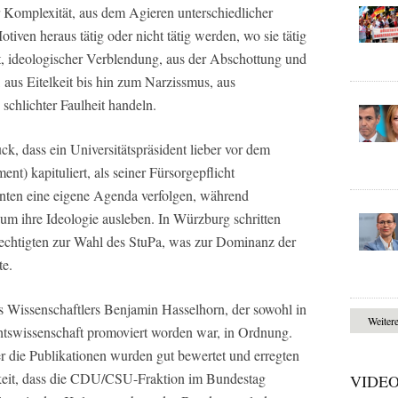
er Komplexität, aus dem Agieren unterschiedlicher
tiven heraus tätig oder nicht tätig werden, wo sie tätig
, ideologischer Verblendung, aus der Abschottung und
aus Eitelkeit bis hin zum Narzissmus, aus
schlichter Faulheit handeln.
k, dass ein Universitätspräsident lieber vor dem
nt) kapituliert, als seiner Fürsorgepflicht
ten eine eigene Agenda verfolgen, während
um ihre Ideologie ausleben. In Würzburg schritten
rechtigten zur Wahl des StuPa, was zur Dominanz der
te.
 Wissenschaftlers Benjamin Hasselhorn, der sowohl in
Weiter
chtswissenschaft promoviert worden war, in Ordnung.
er die Publikationen wurden gut bewertet und erregten
eit, dass die CDU/CSU-Fraktion im Bundestag
VIDE