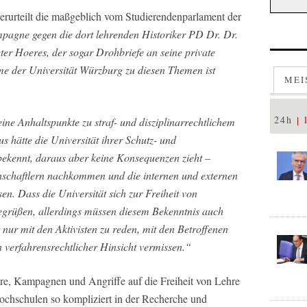
erurteilt die maßgeblich vom Studierendenparlament der
agne gegen die dort lehrenden Historiker PD Dr. Dr.
er Hoeres, der sogar Drohbriefe an seine private
me der Universität Würzburg zu diesen Themen ist
MEI
24h
eine Anhaltspunkte zu straf- und disziplinarrechtlichem
s hätte die Universität ihrer Schutz- und
 bekennt, daraus aber keine Konsequenzen zieht –
nschaftlern nachkommen und die internen und externen
sen. Dass die Universität sich zur Freiheit von
begrüßen, allerdings müssen diesem Bekenntnis auch
 nur mit den Aktivisten zu reden, mit den Betroffenen
in verfahrensrechtlicher Hinsicht vermissen.“
re, Kampagnen und Angriffe auf die Freiheit von Lehre
ochschulen so kompliziert in der Recherche und