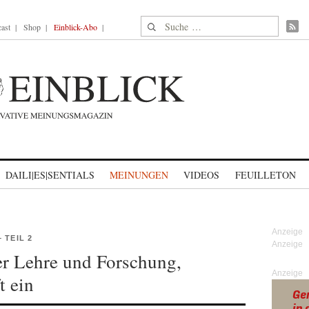
Suche nach:
ast
Shop
Einblick-Abo
DAILI|ES|SENTIALS
MEINUNGEN
VIDEOS
FEUILLETON
 TEIL 2
der Lehre und Forschung,
Anzeige
t ein