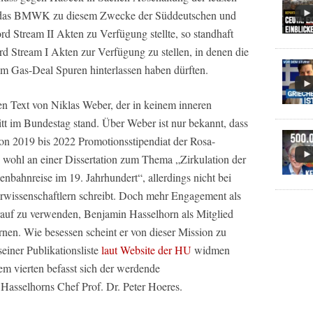
 das BMWK zu diesem Zwecke der Süddeutschen und
d Stream II Akten zu Verfügung stellte, so standhaft
 Stream I Akten zur Verfügung zu stellen, in denen die
m Gas-Deal Spuren hinterlassen haben dürften.
en Text von Niklas Weber, der in keinem inneren
t im Bundestag stand. Über Weber ist nur bekannt, dass
von 2019 bis 2022 Promotionsstipendiat der Rosa-
wohl an einer Dissertation zum Thema „Zirkulation der
enbahnreise im 19. Jahrhundert“, allerdings nicht bei
urwissenschaftlern schreibt. Doch mehr Engagement als
arauf zu verwenden, Benjamin Hasselhorn als Mitglied
rnen. Wie besessen scheint er von dieser Mission zu
einer Publikationsliste
laut Website der HU
widmen
nem vierten befasst sich der werdende
 Hasselhorns Chef Prof. Dr. Peter Hoeres.