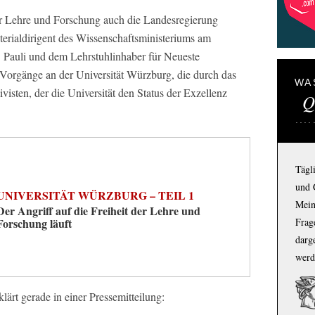
der Lehre und Forschung auch die Landesregierung
sterialdirigent des Wissenschaftsministeriums am
. Pauli und dem Lehrstuhlinhaber für Neueste
 Vorgänge an der Universität Würzburg, die durch das
WA
isten, der die Universität den Status der Exzellenz
Q
Tägl
und 
UNIVERSITÄT WÜRZBURG – TEIL 1
Mein
Der Angriff auf die Freiheit der Lehre und
Forschung läuft
Frage
darg
werd
lärt gerade in einer Pressemitteilung: