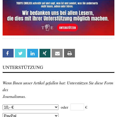
Facebook
Twitter
Linkedin
Xing
Email
Print
UNTERSTÜTZUNG
Wenn Ihnen unser Artikel gefallen hat: Unterstützen Sie diese Form
des
Journalismus.
oder
€