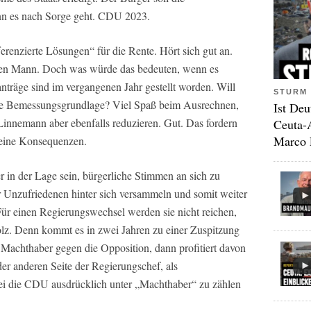
nn es nach Sorge geht. CDU 2023.
renzierte Lösungen“ für die Rente. Hört sich gut an.
euen Mann. Doch was würde das bedeuten, wenn es
nträge sind im vergangenen Jahr gestellt worden. Will
STURM 
elle Bemessungsgrundlage? Viel Spaß beim Ausrechnen,
Ist Deu
 Linnemann aber ebenfalls reduzieren. Gut. Das fordern
Ceuta-
Marco 
 keine Konsequenzen.
in der Lage sein, bürgerliche Stimmen an sich zu
 Unzufriedenen hinter sich versammeln und somit weiter
Für einen Regierungswechsel werden sie nicht reichen,
olz. Denn kommt es in zwei Jahren zu einer Zuspitzung
 Machthaber gegen die Opposition, dann profitiert davon
der anderen Seite der Regierungschef, als
ei die CDU ausdrücklich unter „Machthaber“ zu zählen