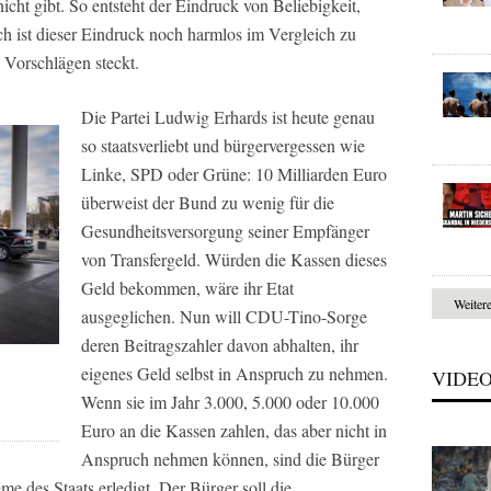
cht gibt. So entsteht der Eindruck von Beliebigkeit,
ch ist dieser Eindruck noch harmlos im Vergleich zu
 Vorschlägen steckt.
Die Partei Ludwig Erhards ist heute genau
so staatsverliebt und bürgervergessen wie
Linke, SPD oder Grüne: 10 Milliarden Euro
überweist der Bund zu wenig für die
Gesundheitsversorgung seiner Empfänger
von Transfergeld. Würden die Kassen dieses
Geld bekommen, wäre ihr Etat
Weiter
ausgeglichen. Nun will CDU-Tino-Sorge
deren Beitragszahler davon abhalten, ihr
eigenes Geld selbst in Anspruch zu nehmen.
VIDE
Wenn sie im Jahr 3.000, 5.000 oder 10.000
Euro an die Kassen zahlen, das aber nicht in
Anspruch nehmen können, sind die Bürger
eme des Staats erledigt. Der Bürger soll die