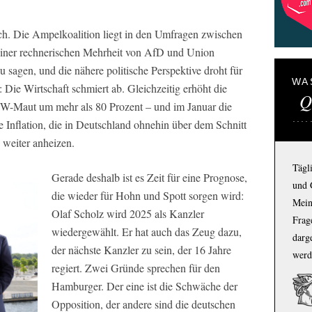
nlich. Die Ampelkoalition liegt in den Umfragen zwischen
 einer rechnerischen Mehrheit von AfD und Union
u sagen, und die nähere politische Perspektive droht für
WA
Die Wirtschaft schmiert ab. Gleichzeitig erhöht die
Q
-Maut um mehr als 80 Prozent – und im Januar die
 Inflation, die in Deutschland ohnehin über dem Schnitt
 weiter anheizen.
Tägl
Gerade deshalb ist es Zeit für eine Prognose,
und 
die wieder für Hohn und Spott sorgen wird:
Mein
Olaf Scholz wird 2025 als Kanzler
Frage
wiedergewählt. Er hat auch das Zeug dazu,
darg
der nächste Kanzler zu sein, der 16 Jahre
werd
regiert. Zwei Gründe sprechen für den
Hamburger. Der eine ist die Schwäche der
Opposition, der andere sind die deutschen