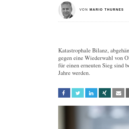
VON
MARIO THURNES
Katastrophale Bilanz, abgehän
gegen eine Wiederwahl von Ol
für einen erneuten Sieg sind 
Jahre werden.
Facebook
Twitter
Linkedin
Xing
Em