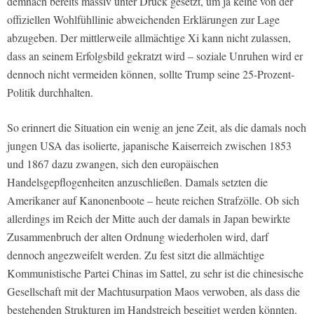
demnach bereits massiv unter Druck gesetzt, um ja keine von der
offiziellen Wohlfühllinie abweichenden Erklärungen zur Lage
abzugeben. Der mittlerweile allmächtige Xi kann nicht zulassen,
dass an seinem Erfolgsbild gekratzt wird – soziale Unruhen wird er
dennoch nicht vermeiden können, sollte Trump seine 25-Prozent-
Politik durchhalten.
So erinnert die Situation ein wenig an jene Zeit, als die damals noch
jungen USA das isolierte, japanische Kaiserreich zwischen 1853
und 1867 dazu zwangen, sich den europäischen
Handelsgepflogenheiten anzuschließen. Damals setzten die
Amerikaner auf Kanonenboote – heute reichen Strafzölle. Ob sich
allerdings im Reich der Mitte auch der damals in Japan bewirkte
Zusammenbruch der alten Ordnung wiederholen wird, darf
dennoch angezweifelt werden. Zu fest sitzt die allmächtige
Kommunistische Partei Chinas im Sattel, zu sehr ist die chinesische
Gesellschaft mit der Machtusurpation Maos verwoben, als dass die
bestehenden Strukturen im Handstreich beseitigt werden könnten.