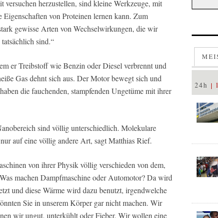
t versuchen herzustellen, sind kleine Werkzeuge, mit
 Eigenschaften von Proteinen lernen kann. Zum
 stark gewisse Arten von Wechselwirkungen, die wir
 tatsächlich sind.“
MEI
dem er Treibstoff wie Benzin oder Diesel verbrennt und
eiße Gas dehnt sich aus. Der Motor bewegt sich und
24h
e haben die fauchenden, stampfenden Ungetüme mit ihrer
anobereich sind völlig unterschiedlich. Molekulare
ur auf eine völlig andere Art, sagt Matthias Rief.
aschinen von ihrer Physik völlig verschieden von dem,
t. Was machen Dampfmaschine oder Automotor? Da wird
etzt und diese Wärme wird dazu benutzt, irgendwelche
könnten Sie in unserem Körper gar nicht machen. Wir
nnen wir ungut, unterkühlt oder Fieber. Wir wollen eine