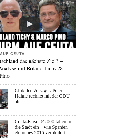
AUF CEUTA
tschland das nächste Ziel? –
Analyse mit Roland Tichy &
Pino
Club der Versager: Peter
Hahne rechnet mit der CDU
ab
Ceuta-Krise: 65.000 fallen in
die Stadt ein – wie Spanien
ein neues 2015 verhindert