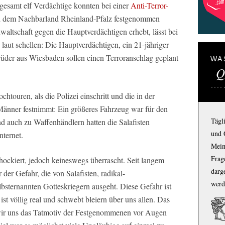
sgesamt elf Verdächtige konnten bei einer
Anti-Terror-
 dem Nachbarland Rheinland-Pfalz festgenommen
altschaft gegen die Hauptverdächtigen erhebt, lässt bei
aut schellen: Die Hauptverdächtigen, ein 21-jähriger
üder aus Wiesbaden sollen einen Terroranschlag geplant
WA
Q
htouren, als die Polizei einschritt und die in der
 Männer festnimmt: Ein größeres Fahrzeug war für den
Tägl
d auch zu Waffenhändlern hatten die Salafisten
und 
nternet.
Mein
Frage
chockiert, jedoch keineswegs überrascht. Seit langem
darg
er Gefahr, die von Salafisten, radikal-
werd
lbsternannten Gotteskriegern ausgeht. Diese Gefahr ist
ist völlig real und schwebt bleiern über uns allen. Das
 wir uns das Tatmotiv der Festgenommenen vor Augen