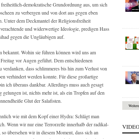
ie freiheitlich-demokratische Grundordnung aus, um sich
oscheen zu verbergen und von dort aus gegen eben
en. Unter dem Deckmantel der Religionsfreiheit
enverachtende und widerwertige Ideologie, predigen Hass
hihad gegen die Ungläubigen auf.
em bekannt. Wohin sie führen können wird uns am
m Freitag vor Augen geführt. Dem entschiedenen
 zu verdanken, dass schlimmeres bis hin zum Verlust von
n verhindert werden konnte. Für diese großartige
bin ich überaus dankbar. Allerdings muss auch gesagt
 gelungen ist, nichts mehr ist, als ein Tropfen auf den
ennendheiße Glut der Salafisten.
Weiter
ähnlich wie mit dem Kopf einer Hydra: Schlägt man
ch. Wenn wir nur eine Terrorzelle innerhalb der radikal-
VIDE
, so übersehen wir in diesem Moment, dass sich an