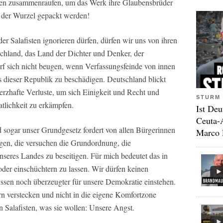
ellen zusammenraufen, um das Werk ihre Glaubensbrüder
 der Wurzel gepackt werden!
er Salafisten ignorieren dürfen, dürfen wir uns von ihren
chland, das Land der Dichter und Denker, der
arf sich nicht beugen, wenn Verfassungsfeinde von innen
s dieser Republik zu beschädigen. Deutschland blickt
erzhafte Verluste, um sich Einigkeit und Recht und
STURM 
atlichkeit zu erkämpfen.
Ist Deu
Ceuta-
d sogar unser Grundgesetz fordert von allen Bürgerinnen
Marco 
gen, die versuchen die Grundordnung, die
eres Landes zu beseitigen. Für mich bedeutet das in
 oder einschüchtern zu lassen. Wir dürfen keinen
ssen noch überzeugter für unsere Demokratie einstehen.
rn verstecken und nicht in die eigene Komfortzone
 Salafisten, was sie wollen: Unsere Angst.