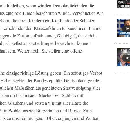
haft bleiben, wenn wir den Demokratiefeinden die
ass eine rote Linie überschritten wurde. Verschließen wir
ltern, die ihren Kindern ein Kopftuch oder Schleier
nterricht oder den Klassenfahrten teilzunehmen, Imame,
gen die Kuffar aufrufen und „Gläubige“, die sich in
d sich selbst als Gotteskrieger bezeichnen können
aft sein. Weiter noch: Sie stellen eine offene
ine einzige richtige Lösung geben: Ein sofortiges Verbot
em Hoheitsgebiet der Bundesrepublik Deutschland gefolgt
atlichen Maßstäben ausgerichteten Strafverfolgung aller
fisten und Islamisten. Machen wir Schluss mit
chen Glaubens und setzten wir mit aller Härte die
. Zum Wohle unserer Bürgerinnen und Bürger. Zum
tnis zu unseren ureigenen Überzeugungen und Werten.