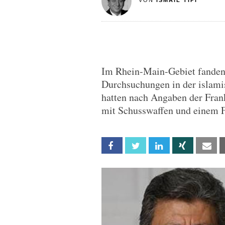
VON
ISMAIL TIPI
Im Rhein-Main-Gebiet fanden 
Durchsuchungen in der islamis
hatten nach Angaben der Frank
mit Schusswaffen und einem F
Facebook
Twitter
Linkedin
Xing
Em