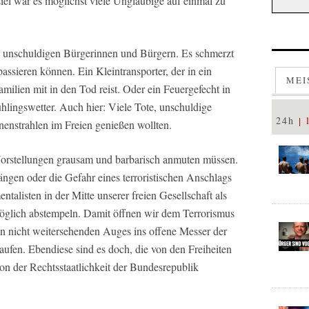
Ziel war es möglichst viele Ungläubige auf einmal zu
r unschuldigen Bürgerinnen und Bürgern. Es schmerzt
passieren können. Ein Kleintransporter, der in ein
MEI
Familien mit in den Tod reist. Oder ein Feuergefecht in
hlingswetter. Auch hier: Viele Tote, unschuldige
24h
enstrahlen im Freien genießen wollten.
 Vorstellungen grausam und barbarisch anmuten müssen.
rängen oder die Gefahr eines terroristischen Anschlags
ntalisten in der Mitte unserer freien Gesellschaft als
öglich abstempeln. Damit öffnen wir dem Terrorismus
en nicht weitersehenden Auges ins offene Messer der
aufen. Ebendiese sind es doch, die von den Freiheiten
on der Rechtsstaatlichkeit der Bundesrepublik