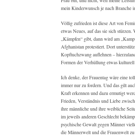
Frau bin, und nicht, weil meine Leist
mein Kinderwunsch je nach Branche im 
Völlig zufrieden ist diese Art von Femi
etwas Neues, auf das sie sich stürzen
„Kämpfen“ gibt, dann wird am „Kampft
Afghanistan protestiert. Dort unterstüt
Kopftuchzwang auflehnen – hierzulande
Formen der Verhüllung etwas kulturell
Ich denke, der Frauentag wäre eine tolle
immer nur zu fordern. Und das gilt au
Kraft erkennen und dazu ermutigt werd
Frieden, Verständnis und Liebe zwisch
ihre männliche und ihre weibliche Seit
im jeweils anderen Geschlecht bekämp
psychische Gewalt gegen Männer viell
die Männerwelt und die Frauenwelt zu 