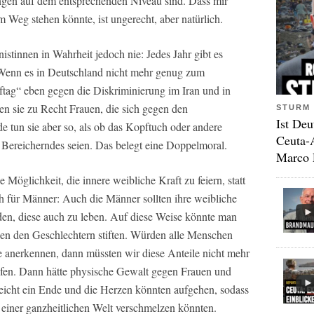
ungen auf dem entsprechenden Niveau sind. Dass mir
Weg stehen könnte, ist ungerecht, aber natürlich.
nistinnen in Wahrheit jedoch nie: Jedes Jahr gibt es
. Wenn es in Deutschland nicht mehr genug zum
ag“ eben gegen die Diskriminierung im Iran und in
zen sie zu Recht Frauen, die sich gegen den
STURM 
Ist Deu
 tun sie aber so, als ob das Kopftuch oder andere
Ceuta-
 Bereicherndes seien. Das belegt eine Doppelmoral.
Marco 
 Möglichkeit, die innere weibliche Kraft zu feiern, statt
ch für Männer: Auch die Männer sollten ihre weibliche
en, diese auch zu leben. Auf diese Weise könnte man
en den Geschlechtern stiften. Würden alle Menschen
e anerkennen, dann müssten wir diese Anteile nicht mehr
fen. Dann hätte physische Gewalt gegen Frauen und
eicht ein Ende und die Herzen könnten aufgehen, sodass
einer ganzheitlichen Welt verschmelzen könnten.