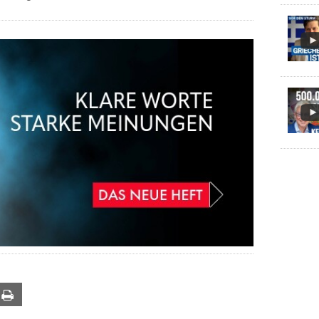
ail
Print