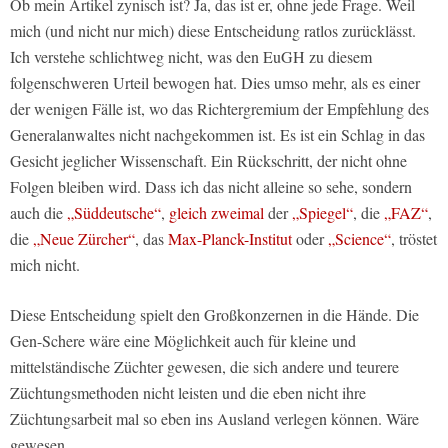
Ob mein Artikel zynisch ist? Ja, das ist er, ohne jede Frage. Weil
mich (und nicht nur mich) diese Entscheidung ratlos zurücklässt.
Ich verstehe schlichtweg nicht, was den EuGH zu diesem
folgenschweren Urteil bewogen hat. Dies umso mehr, als es einer
der wenigen Fälle ist, wo das Richtergremium der Empfehlung des
Generalanwaltes nicht nachgekommen ist. Es ist ein Schlag in das
Gesicht jeglicher Wissenschaft. Ein Rückschritt, der nicht ohne
Folgen bleiben wird. Dass ich das nicht alleine so sehe, sondern
auch die
„Süddeutsche“
,
gleich zweimal
der
„Spiegel“
, die
„FAZ“
,
die
„Neue Zürcher“
, das
Max-Planck-Institut
oder
„Science“
, tröstet
mich nicht.
Diese Entscheidung spielt den Großkonzernen in die Hände. Die
Gen-Schere wäre eine Möglichkeit auch für kleine und
mittelständische Züchter gewesen, die sich andere und teurere
Züchtungsmethoden nicht leisten und die eben nicht ihre
Züchtungsarbeit mal so eben ins Ausland verlegen können. Wäre
gewesen …