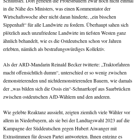
Schlüttsiel. Dort gerieten die Protestbauern zwar noch nicht einmal
in die Nähe des Ministers, was einen Kommentator der
Wirtschaftswoche aber nicht daran hinderte, „ein bisschen
Sippenhaft“ für alle Landwirte zu fordern. Überhaupt sahen sich
plötzlich auch unzufriedene Landwirte im tiefsten Westen ganz
ähnlich behandelt, wie es die Ostdeutschen schon vor Jahren
erlebten, nämlich als bestrafungswürdiges Kollektiv.
Als der ARD-Mandarin Reinald Becker twitterte: „Traktorfahren
macht offensichtlich dumm“, unterschied er so wenig zwischen
demonstrierenden und nichtdemonstrierenden Bauern, wie damals
der „was bilden sich die Ossis ein“-Schnarrkopf aus Saarbrücken
zwischen ostdeutschen AfD-Wählern und den anderen.
Wie gelebte Reaktanz aussieht, zeigten ziemlich viele Wähler vor
allem in Niederbayern, als sie bei der Landtagswahl 2023 auf die
Kampagne der Süddeutschen gegen Hubert Aiwanger mit
Extrastimmen für dessen Partei antworteten. Ihnen entging es