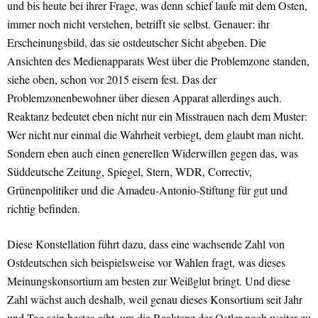
und bis heute bei ihrer Frage, was denn schief laufe mit dem Osten,
immer noch nicht verstehen, betrifft sie selbst. Genauer: ihr
Erscheinungsbild, das sie ostdeutscher Sicht abgeben. Die
Ansichten des Medienapparats West über die Problemzone standen,
siehe oben, schon vor 2015 eisern fest. Das der
Problemzonenbewohner über diesen Apparat allerdings auch.
Reaktanz bedeutet eben nicht nur ein Misstrauen nach dem Muster:
Wer nicht nur einmal die Wahrheit verbiegt, dem glaubt man nicht.
Sondern eben auch einen generellen Widerwillen gegen das, was
Süddeutsche Zeitung, Spiegel, Stern, WDR, Correctiv,
Grünenpolitiker und die Amadeu-Antonio-Stiftung für gut und
richtig befinden.
Diese Konstellation führt dazu, dass eine wachsende Zahl von
Ostdeutschen sich beispielsweise vor Wahlen fragt, was dieses
Meinungskonsortium am besten zur Weißglut bringt. Und diese
Zahl wächst auch deshalb, weil genau dieses Konsortium seit Jahr
und Tag sein bestes gibt, um die Reaktanz der Ostler noch weiter zu