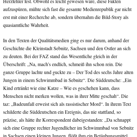
Herzfehler fest. Obwohl es leicht gewesen wäre, diese Fakten
aufzuspüren, mühte sich fast die gesamte Medienrepublik gar nicht
erst mit einer Recherche ab, sondern übernahm die Bild-Story als
quasiamtliche Wahrheit.
In den Texten der Qualitätsmedien ging es nur darum, anhand der
Geschichte die Kleinstadt Sebnitz, Sachsen und den Ostler an sich
zu deuten. Bei der FAZ stand das Wesentliche gleich in der
Überschrift: „Na, mach’s endlich, schmeiß ihn schon rein. Die
ganze Gruppe lachte und guckte zu – Der Tod des sechs Jahre alten
Jungen in einem Schwimmbad in Sebnitz“. Die Süddeutsche: „Ein
Kind ertränkt wie eine Katze – Wie es geschehen kann, dass
Menschen nicht merken wollen, was in ihrer Mitte geschah“. Die
taz: „Badeunfall erweist sich als rassistischer Mord“. In ihrem Text
schilderte die Süddeutschen ein Ereignis, das nie stattfand, so
präzise, als hätte ihr Korrespondent dabeigestanden: „Da schnappt
sich eine Gruppe rechter Jugendlicher im Schwimmbad von Sebnitz
in Sachsen einen kleinen Jungen, flößt ihm ein Betäubungsmittel