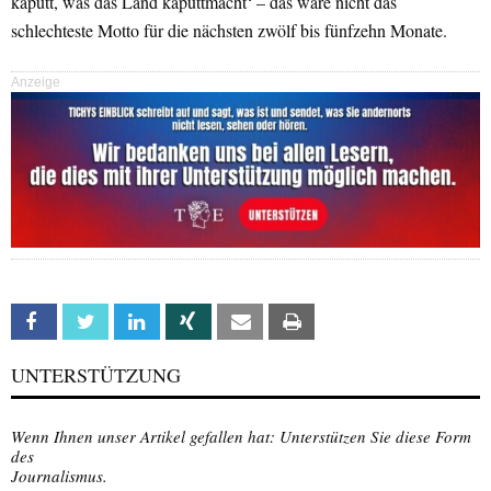
kaputt, was das Land kaputtmacht‘ – das wäre nicht das
schlechteste Motto für die nächsten zwölf bis fünfzehn Monate.
Anzeige
Facebook
Twitter
Linkedin
Xing
Email
Print
UNTERSTÜTZUNG
Wenn Ihnen unser Artikel gefallen hat: Unterstützen Sie diese Form
des
Journalismus.