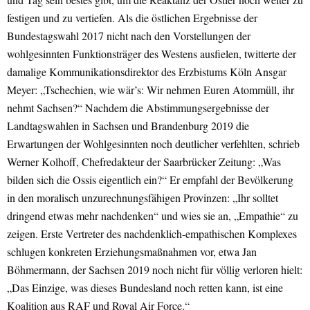
festigen und zu vertiefen. Als die östlichen Ergebnisse der
Bundestagswahl 2017 nicht nach den Vorstellungen der
wohlgesinnten Funktionsträger des Westens ausfielen, twitterte der
damalige Kommunikationsdirektor des Erzbistums Köln Ansgar
Meyer: „Tschechien, wie wär’s: Wir nehmen Euren Atommüll, ihr
nehmt Sachsen?“ Nachdem die Abstimmungsergebnisse der
Landtagswahlen in Sachsen und Brandenburg 2019 die
Erwartungen der Wohlgesinnten noch deutlicher verfehlten, schrieb
Werner Kolhoff, Chefredakteur der Saarbrücker Zeitung: „Was
bilden sich die Ossis eigentlich ein?“ Er empfahl der Bevölkerung
in den moralisch unzurechnungsfähigen Provinzen: „Ihr solltet
dringend etwas mehr nachdenken“ und wies sie an, „Empathie“ zu
zeigen. Erste Vertreter des nachdenklich-empathischen Komplexes
schlugen konkreten Erziehungsmaßnahmen vor, etwa Jan
Böhmermann, der Sachsen 2019 noch nicht für völlig verloren hielt:
„Das Einzige, was dieses Bundesland noch retten kann, ist eine
Koalition aus RAF und Royal Air Force.“