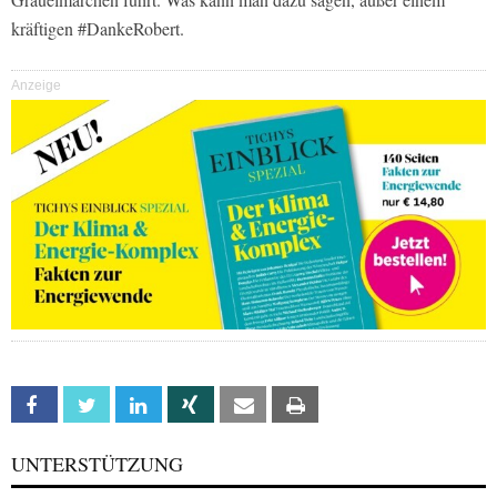
kräftigen #DankeRobert.
Anzeige
Facebook
Twitter
Linkedin
Xing
Email
Print
UNTERSTÜTZUNG