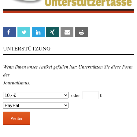
Facebook
Twitter
Linkedin
Xing
Email
Print
UNTERSTÜTZUNG
Wenn Ihnen unser Artikel gefallen hat: Unterstützen Sie diese Form
des
Journalismus.
oder
€
Weiter