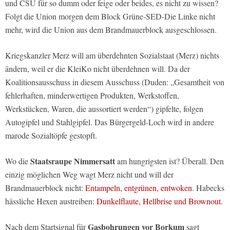
und CSU für so dumm oder feige oder beides, es nicht zu wissen?
Folgt die Union morgen dem Block Grüne-SED-Die Linke nicht
mehr, wird die Union aus dem Brandmauerblock ausgeschlossen.
Kriegskanzler Merz will am überdehnten Sozialstaat (Merz) nichts
ändern, weil er die KleiKo nicht überdehnen will. Da der
Koalitionsausschuss in diesem Ausschuss (Duden: „Gesamtheit von
fehlerhaften, minderwertigen Produkten, Werkstoffen,
Werkstücken, Waren, die aussortiert werden“) gipfelte, folgen
Autogipfel und Stahlgipfel. Das Bürgergeld-Loch wird in andere
marode Sozialtöpfe gestopft.
Staatsraupe Nimmersatt
Wo die
am hungrigsten ist? Überall. Den
einzig möglichen Weg wagt Merz nicht und will der
Brandmauerblock nicht:
Entampeln, entgrünen, entwoken.
Habecks
hässliche Hexen austreiben:
Dunkelflaute, Hellbrise und Brownout
.
Gasbohrungen
vor Borkum
Nach dem Startsignal für
sagt