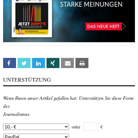
Facebook
Twitter
Linkedin
Xing
Email
Print
UNTERSTÜTZUNG
Wenn Ihnen unser Artikel gefallen hat: Unterstützen Sie diese Form
des
Journalismus.
oder
€