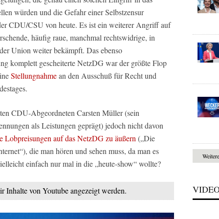
ellen würden und die Gefahr einer Selbstzensur
 der CDU/CSU von heute. Es ist ein weiterer Angriff auf
rschende, häufig raue, manchmal rechtswidrige, in
n der Union weiter bekämpft. Das ebenso
ung komplett gescheiterte NetzDG war der größte Flop
eine
Stellungnahme
an den Ausschuß für Recht und
destages.
nten CDU-Abgeordneten Carsten Müller (sein
ennungen als Leistungen geprägt) jedoch nicht davon
e Lobpreisungen auf das NetzDG zu äußern
(„Die
ternet“), die man hören und sehen muss, da man es
Weiter
lleicht einfach nur mal in die „heute-show“ wollte?
VIDE
mir Inhalte von Youtube angezeigt werden.