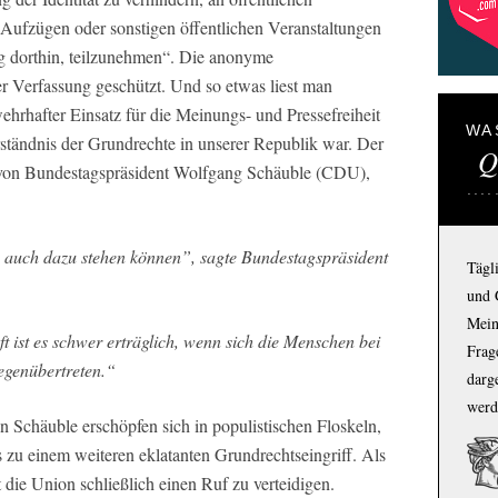
ufzügen oder sonstigen öffentlichen Veranstaltungen
 dorthin, teilzunehmen“. Die anonyme
 Verfassung geschützt. Und so etwas liest man
wehrhafter Einsatz für die Meinungs- und Pressefreiheit
WA
rständnis der Grundrechte in unserer Republik war. Der
Q
n von Bundestagspräsident Wolfgang Schäuble (CDU),
e auch dazu stehen können”, sagte Bundestagspräsident
Tägl
und 
Mein
t ist es schwer erträglich, wenn sich die Menschen bei
Frage
gegenübertreten.“
darg
werd
 Schäuble erschöpfen sich in populistischen Floskeln,
ls zu einem weiteren eklatanten Grundrechtseingriff. Als
die Union schließlich einen Ruf zu verteidigen.