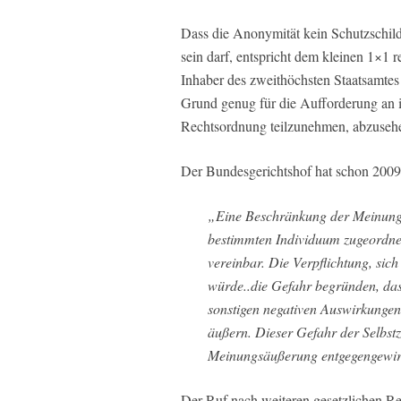
Dass die Anonymität kein Schutzschild
sein darf, entspricht dem kleinen 1×1 r
Inhaber des zweithöchsten Staatsamtes a
Grund genug für die Aufforderung an i
Rechtsordnung teilzunehmen, abzuseh
Der Bundesgerichtshof hat schon 2009
„Eine Beschränkung der Meinungs
bestimmten Individuum zugeordnet
vereinbar. Die Verpflichtung, si
würde..die Gefahr begründen, das
sonstigen negativen Auswirkungen
äußern. Dieser Gefahr der Selbstz
Meinungsäußerung entgegengewir
Der Ruf nach weiteren gesetzlichen Re