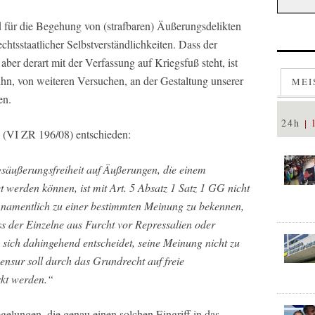
 für die Begehung von (strafbaren) Äußerungsdelikten
echtsstaatlicher Selbstverständlichkeiten. Dass der
ber derart mit der Verfassung auf Kriegsfuß steht, ist
hn, von weiteren Versuchen, an der Gestaltung unserer
MEI
en.
24h
 (VI ZR 196/08) entschieden:
äußerungsfreiheit auf Äußerungen, die einem
 werden können, ist mit Art. 5 Absatz 1 Satz 1 GG nicht
ch namentlich zu einer bestimmten Meinung zu bekennen,
s der Einzelne aus Furcht vor Repressalien oder
 sich dahingehend entscheidet, seine Meinung nicht zu
ensur soll durch das Grundrecht auf freie
kt werden.“
gelungen, die genau einen solchen Eingriff in das