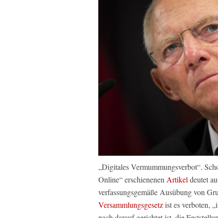
„Digitales Vermummungsverbot“. Schon 
Online“ erschienenen
Artikel
deutet au
verfassungsgemäße Ausübung von Grun
Versammlungsgesetz
ist es verboten, 
nach darauf gerichtet ist, die Feststellu