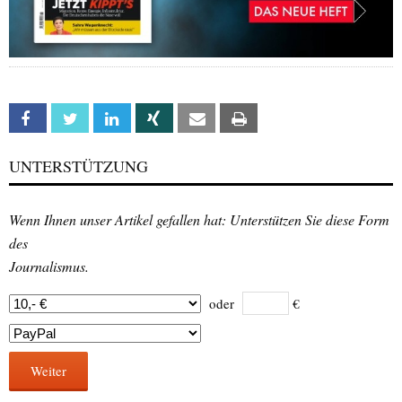
Facebook
Twitter
Linkedin
Xing
Email
Print
UNTERSTÜTZUNG
Wenn Ihnen unser Artikel gefallen hat: Unterstützen Sie diese Form
des
Journalismus.
oder
€
Weiter