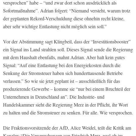
versprochen” habe – “und zwar dort schon ausdrücklich als
Sofortmaßnahme”. Adrian folgert: “Niemand versteht, warum trotz
der geplanten Rekord-Verschuldung diese ohnehin recht kleine,
aber sehr wichtige Entlastung nicht möglich sein soll.”
Vor der Abstimmung sagt Klingbeil, dass der “Investitionsbooster”
ein Signal ins Land strahlen soll. Dieses Signal sende die Regierung
mit dem Haushalt ebenfalls, mahnt Adrian. Aber halt kein gutes
Signal: “Auf eine Entlastung bei den Energiekosten durch die
Senkung der Stromsteuer haben sich hunderttausende Betriebe
verlassen.” So wie sie jetzt geplant ist – ausschließlich für das
produzierende Gewerbe – komme sie “nur bei einem Bruchteil der
Unternehmen in Deutschland an”. Die Industrie- und
Handelskammer sieht die Regierung Merz in der Pflicht, ihr Wort
zu halten und die Stromsteuer zu senken. Für alle. Wie versprochen.
Die Fraktionsvorsitzende der AfD, Alice Weidel, teilt die Kritik am
Kanzler: “Die Versprechungen von Friedrich Merz, egal ob im