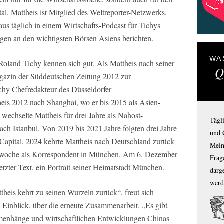
al. Mattheis ist Mitglied des Weltreporter-Netzwerks.
us täglich in einem Wirtschafts-Podcast für Tichys
ngen an den wichtigsten Börsen Asiens berichten.
WA
 Roland Tichy kennen sich gut. Als Mattheis nach seiner
Q
agazin der Süddeutschen Zeitung 2012 zur
chy Chefredakteur des Düsseldorfer
heis 2012 nach Shanghai, wo er bis 2015 als Asien-
wechselte Mattheis für drei Jahre als Nahost-
Tägl
ch Istanbul. Von 2019 bis 2021 Jahre folgten drei Jahre
und 
 Capital. 2024 kehrte Mattheis nach Deutschland zurück
Mein
aftswoche als Korrespondent in München. Am 6. Dezember
Frage
etzter Text, ein Portrait seiner Heimatstadt München.
darg
werd
heis kehrt zu seinen Wurzeln zurück“, freut sich
Einblick, über die erneute Zusammenarbeit. „Es gibt
mmenhänge und wirtschaftlichen Entwicklungen Chinas