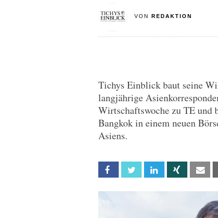
VON
REDAKTION
Tichys Einblick baut seine Wi
langjährige Asienkorresponden
Wirtschaftswoche zu TE und be
Bangkok in einem neuen Börse
Asiens.
Facebook
Twitter
Linkedin
Xing
Em