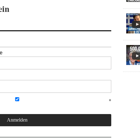
ein
se