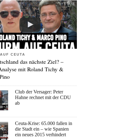
AUF CEUTA
tschland das nächste Ziel? –
Analyse mit Roland Tichy &
Pino
Club der Versager: Peter
Hahne rechnet mit der CDU
ab
Ceuta-Krise: 65.000 fallen in
die Stadt ein – wie Spanien
ein neues 2015 verhindert