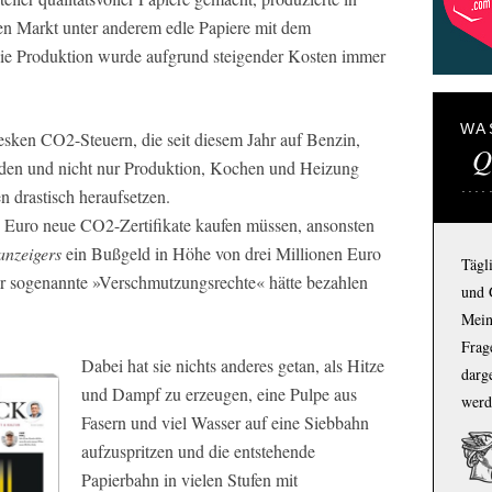
n Markt unter anderem edle Papiere mit dem
e Produktion wurde aufgrund steigender Kosten immer
WA
esken CO2-Steuern, die seit diesem Jahr auf Benzin,
Q
den und nicht nur Produktion, Kochen und Heizung
n drastisch heraufsetzen.
en Euro neue CO2-Zertifikate kaufen müssen, ansonsten
anzeigers
ein Bußgeld in Höhe von drei Millionen Euro
Tägl
für sogenannte »Verschmutzungsrechte« hätte bezahlen
und 
Mein
Frage
Dabei hat sie nichts anderes getan, als Hitze
darg
und Dampf zu erzeugen, eine Pulpe aus
werd
Fasern und viel Wasser auf eine Siebbahn
aufzuspritzen und die entstehende
Papierbahn in vielen Stufen mit