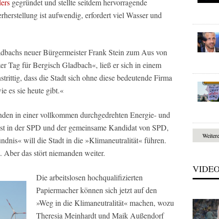
ders
gegründet und stellte seitdem hervorragende
erherstellung ist aufwendig, erfordert viel Wasser und
ladbachs neuer Bürgermeister Frank Stein zum Aus von
er Tag für Bergisch Gladbach«, ließ er sich in einem
unstrittig, dass die Stadt sich ohne diese bedeutende Firma
ie es sie heute gibt.«
den in einer vollkommen durchgedrehten Energie- und
ist in der SPD und der gemeinsame Kandidat von SPD,
Weiter
is« will die Stadt in die »Klimaneutralität« führen.
. Aber das stört niemanden weiter.
VIDE
Die arbeitslosen hochqualifizierten
Papiermacher können sich jetzt auf den
»Weg in die Klimaneutralität« machen, wozu
Theresia Meinhardt und Maik Außendorf